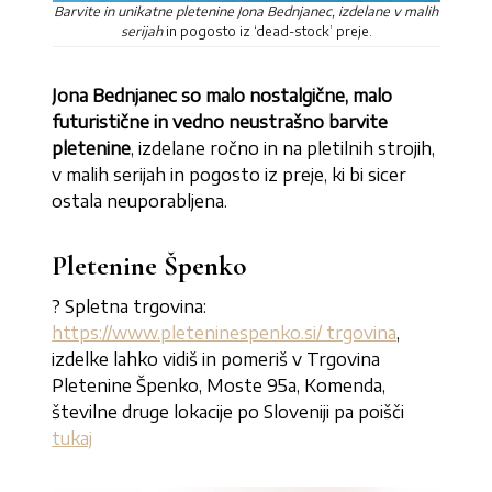
Barvite in unikatne pletenine Jona Bednjanec, izdelane v malih
serijah
in pogosto iz ‘dead-stock’ preje.
Jona Bednjanec so malo nostalgične, malo
futuristične in vedno neustrašno barvite
pletenine
, izdelane ročno in na pletilnih strojih,
v malih serijah in pogosto iz preje, ki bi sicer
ostala neuporabljena.
Pletenine Špenko
? Spletna trgovina:
https://www.pleteninespenko.si/ trgovina
,
izdelke lahko vidiš in pomeriš v Trgovina
Pletenine Špenko, Moste 95a, Komenda,
številne druge lokacije po Sloveniji pa poišči
tukaj