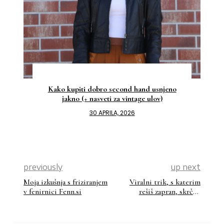
Kako kupiti dobro second hand usnjeno
jakno (+ nasveti za vintage ulov)
30 APRILA, 2026
previously
up next
Moja izkušnja s friziranjem
Viralni trik, s katerim
v fenirnici Fenn.si
rešiš zapran, skrčen
volnen pulover