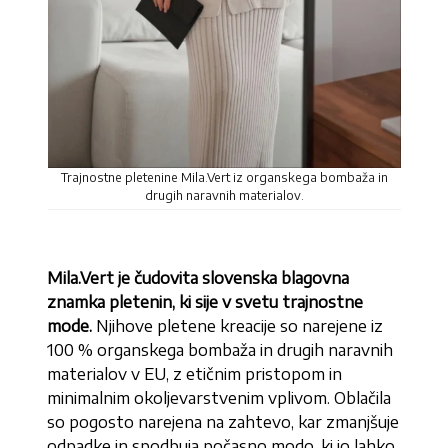
Trajnostne pletenine Mila.Vert iz organskega bombaža in
drugih naravnih materialov.
Mila.Vert je čudovita slovenska blagovna
znamka pletenin, ki sije v svetu trajnostne
mode.
Njihove pletene kreacije so narejene iz
100 % organskega bombaža in drugih naravnih
materialov v EU, z etičnim pristopom in
minimalnim okoljevarstvenim vplivom. Oblačila
so pogosto narejena na zahtevo, kar zmanjšuje
odpadke in spodbuja počasno modo, ki jo lahko