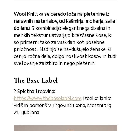
Wool Knittka se osredotoča na
pletenine iz
naravnih materialov, od kašmirja, moherja, svile
do lanu.
S kombinacijo elegantnega dizajna in
mehkih tekstur ustvarjajo brezčasne kose, ki
so primerni tako za vsakdan kot posebne
priložnosti. Nad njo se navdušujejo ženske, ki
cenijo ročna dela, dolgo nosljivost kosov in tudi
svetovanje za izbiro in nego pletenin.
The Base Label
? Spletna trgovina:
https://www.thebaselabel.com
, izdelke lahko
vidiš in pomeriš v Trgovina Ikona, Mestni trg
21, Ljubljana