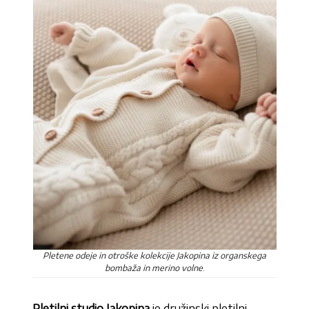
Pletene odeje in otroške kolekcije Jakopina iz organskega
bombaža in merino volne
.
Pletilni studio Jakopina
je družinski pletilni