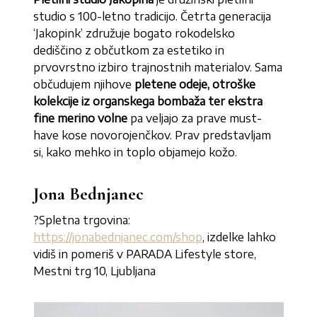
studio s 100-letno tradicijo. Četrta generacija
‘Jakopink’ združuje bogato rokodelsko
dediščino z občutkom za estetiko in
prvovrstno izbiro trajnostnih materialov. Sama
občudujem njihove
pletene odeje, otroške
kolekcije iz organskega bombaža ter ekstra
fine merino volne
pa veljajo za prave must-
have kose novorojenčkov. Prav predstavljam
si, kako mehko in toplo objamejo kožo.
Jona Bednjanec
?Spletna trgovina:
https://jonabednjanec.com/shop
, izdelke lahko
vidiš in pomeriš v PARADA Lifestyle
store,
Mestni trg 10, Ljubljana