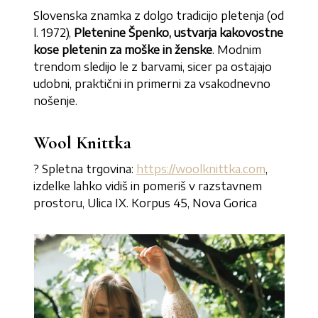
Slovenska znamka z dolgo tradicijo pletenja (od
l. 1972),
Pletenine Špenko, ustvarja kakovostne
kose pletenin za moške in ženske
. Modnim
trendom sledijo le z barvami, sicer pa ostajajo
udobni, praktični in primerni za vsakodnevno
nošenje.
Wool Knittka
? Spletna trgovina:
https://woolknittka.com
,
izdelke lahko vidiš in pomeriš v razstavnem
prostoru, Ulica IX. Korpus 45, Nova Gorica