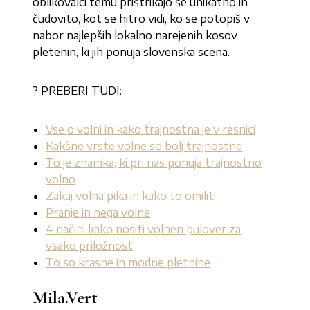
oblikovalci temu prištrikajo še unikatno in
čudovito, kot se hitro vidi, ko se potopiš v
nabor najlepših lokalno narejenih kosov
pletenin, ki jih ponuja slovenska scena.
? PREBERI TUDI:
Vse o volni in kako trajnostna je v resnici
Kakšne vrste volne so bolj trajnostne
To je znamka, ki pri nas ponuja trajnostno
volno
Zakaj volna pika in kako to omiliti
Pranje in nega volne
4 načini kako nositi volnen pulover za
vsako priložnost
To so krasne in modne pletnine
Mila.Vert