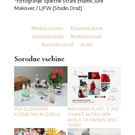
*Fotografije: spletne strani znamk, Jure
Makovec / LJFW (Studio Draž)
Made in Slovenia
Slovenian design
slovenska moda
trajnostna moda
trajnostni nasveti
volna
Sorodne vsebine
VSA SLOVENSKA
MAX MARA PLAŠČ: V 2ND
KOZMETIKA IN IZDELKI
CHANCE BUTIKU SEM
NAŠLA TA KRASEN, RDEČ
TEDDY