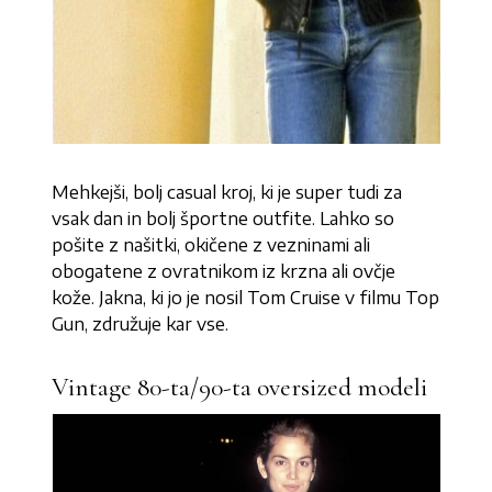
Mehkejši, bolj casual kroj, ki je super tudi za
vsak dan in bolj športne outfite. Lahko so
pošite z našitki, okičene z vezninami ali
obogatene z ovratnikom iz krzna ali ovčje
kože. Jakna, ki jo je nosil Tom Cruise v filmu Top
Gun, združuje kar vse.
Vintage 80-ta/90-ta oversized modeli