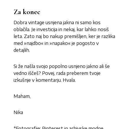
Za konec
Dobra vintage usnjena jakna ni samo kos
oblačila. Je investicija in nekaj, kar lahko nosiš
leta. Zato naj bo nakup premišljen, ker je razlika
med »najdbo« in »napako« je pogosto v
detajlih.
Si že našla svojo popolno usnjeno jakno ali še
vedno iščeš? Povej, rada preberem tvoje
izkušnje v komentarju. Hvala.
Maham,
Nika
*Fotografije: Pinterest in arhivske modne