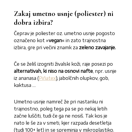
Zakaj umetno usnje (poliester) ni
dobra izbira?
Čeprav je poliester oz. umetno usnje pogosto
označeno kot »
vegan
« in zato trajnostna
izbira, gre pri večini znamk za
zeleno zavajanje.
Če se želiš izogniti živalski koži, raje posezi po
alternativah, ki niso na osnovi nafte
, npr. usnje
iz ananasa (
Piñatex
), jabolčnih olupkov, gob,
kaktusa …
Umetno usnje namreč že pri nastanku ni
trajnostno, poleg tega pa se po nekaj letih
začne luščiti, tudi če ga ne nosiš. Tak kos je
nato le še za v smeti, kjer razpada desetletja
(tudi 100+ let) in se spreminja v mikroplastiko.