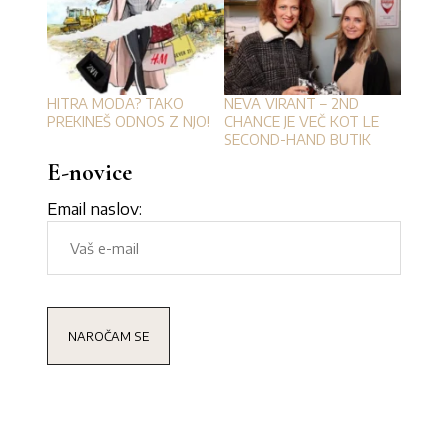
HITRA MODA? TAKO
NEVA VIRANT – 2ND
PREKINEŠ ODNOS Z NJO!
CHANCE JE VEČ KOT LE
SECOND-HAND BUTIK
E-novice
Email naslov: