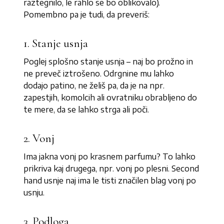
raztegnilo, le rahlo se bo oblikovalo).
Pomembno pa je tudi, da preveriš:
1. Stanje usnja
Poglej splošno stanje usnja – naj bo prožno in
ne preveč iztrošeno. Odrgnine mu lahko
dodajo patino, ne želiš pa, da je na npr.
zapestjih, komolcih ali ovratniku obrabljeno do
te mere, da se lahko strga ali poči.
2. Vonj
Ima jakna vonj po krasnem parfumu? To lahko
prikriva kaj drugega, npr. vonj po plesni. Second
hand usnje naj ima le tisti značilen blag vonj po
usnju.
3. Podloga