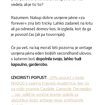
vedela, ali je to to?
Razumem. Nakup dobre usnjene jakne »za
forever« zna biti tricky. Lahko zadaneš na lotu
ali pa odneseš domov kos, ki izgleda, kot da ga
je povozil čas (ali pa tovornjak).
Če pa veš, na kaj moraš biti pozorna, je vintage
usnjena jakna eden boljših secondhand ulovov,
s katerim boš
dopolnila svojo, lahko tudi
kapsulno, garderobo.
IZKORISTI POPUST:
-20% popust s kodo
NIKA20 v spletni trgovini vivaderm.si, kjer so
na voljo znamke Caudalie, Gamarde, Dermeden
… npr. odlične sončne kreme, izdelki za
občutljivo kožo, antiage nego, prehranski