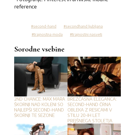
reference
second-hand
secondhand ljubljana
trajnostna moda
trajnostni nasveti
Sorodne vsebine
2ND CHANCE: MAX MARA
BREZČASNA ELEGANCA:
ŠKORNJI NAD KOLENI SO
SECOND-HAND ČRNA
NAJLEPŠI SECOND-HAND
OBLEKA Z RESICAMI V
ŠKORNJI TE SEZONE
STILU 20-IH LET
PREJŠNJEGA STOLETJA