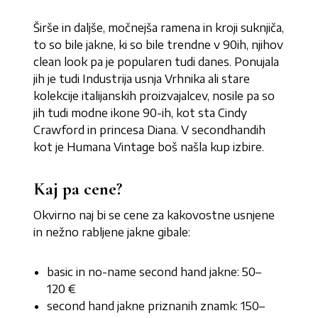
Širše in daljše, močnejša ramena in kroji suknjiča,
to so bile jakne, ki so bile trendne v 90ih, njihov
clean look pa je popularen tudi danes. Ponujala
jih je tudi Industrija usnja Vrhnika ali stare
kolekcije italijanskih proizvajalcev, nosile pa so
jih tudi modne ikone 90-ih, kot sta Cindy
Crawford in princesa Diana. V secondhandih
kot je Humana Vintage boš našla kup izbire.
Kaj pa cene?
Okvirno naj bi se cene za kakovostne usnjene
in nežno rabljene jakne gibale:
basic in no-name second hand jakne: 50–
120 €
second hand jakne priznanih znamk: 150–