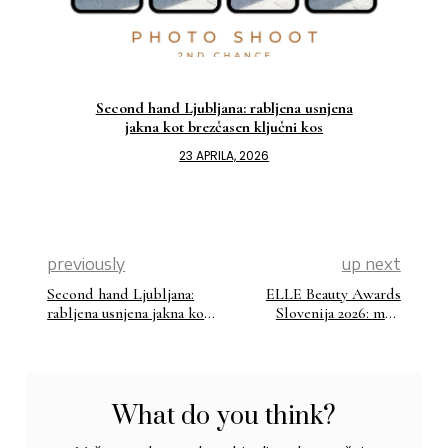
Second hand Ljubljana: rabljena usnjena
jakna kot brezčasen ključni kos
23 APRILA, 2026
previously
up next
Second hand Ljubljana:
ELLE Beauty Awards
rabljena usnjena jakna kot
Slovenija 2026: med
brezčasen ključni kos
prestižem, trendi in
vprašanjem, komu beauty
industrija daje glas
What do you think?