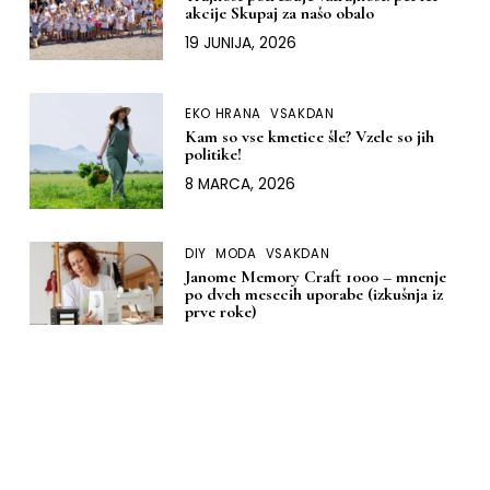
akcije Skupaj za našo obalo
19 JUNIJA, 2026
EKO HRANA
VSAKDAN
Kam so vse kmetice šle? Vzele so jih
politike!
8 MARCA, 2026
DIY
MODA
VSAKDAN
Janome Memory Craft 1000 – mnenje
po dveh mesecih uporabe (izkušnja iz
prve roke)
9 JANUARJA, 2026
DOM
DIY
MODA
Moja izkušnja z nakupom šivalnega
stroja: kako sem izbrala svoj ‘za vedno’
Janome