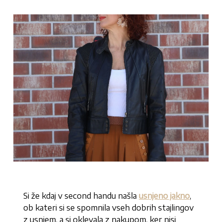
Si že kdaj v second handu našla
usnjeno jakno
,
ob kateri si se spomnila vseh dobrih stajlingov
z usnjem, a si oklevala z nakupom, ker nisi