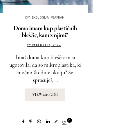
DIY
EKOLOGIJA
VSAKDAN
Doma imam kup plastičnih
bleščic, kam z njimi?
22 FEBRUARJA, 2024
Imaš doma kup bleščic in si
ugotovila, da so mikroplastika, ki
močno škoduje okolju? Se
sprašuješ, ...
VIEW
the
POST
0