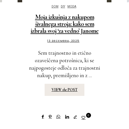
DOM
DIY
MODA
Moja izkušnja z nakupom
šivalnega stroja: kako sem
izbrala svoj ‘za vedno’ Janome
13 DECEMBRA, 2025
Sem trajnostno in etično
ozaveščena potrošnica, ki se
najpogosteje odloča za trajnostni
nakup, premišljeno in z ...
VIEW
the
POST
0