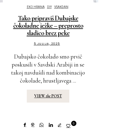
EKO HRANA
DIY
VSAKDAN
Tako pripraviš Dubajske
čokoladne ježke – preprosto
sladico brez peke
5 JULIJA, 2025
Dubajsko čokolado smo prvič
poskusili v Savdski Arabiji in se
takoj navdušili nad kombinacijo
čokolade, hrustljavega ...
VIEW
the
POST
0