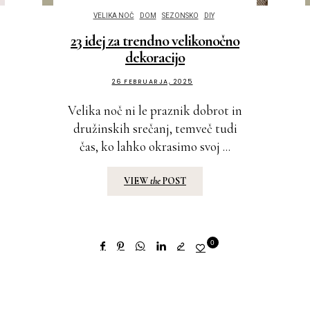
VELIKA NOČ
DOM
SEZONSKO
DIY
23 idej za trendno velikonočno
dekoracijo
26 FEBRUARJA, 2025
Velika noč ni le praznik dobrot in
družinskih srečanj, temveč tudi
čas, ko lahko okrasimo svoj ...
VIEW
the
POST
0