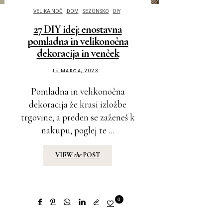
VELIKA NOČ
DOM
SEZONSKO
DIY
27 DIY idej: enostavna
pomladna in velikonočna
dekoracija in venček
15 MARCA, 2023
Pomladna in velikonočna
dekoracija že krasi izložbe
trgovine, a preden se zaženeš k
nakupu, poglej te ...
VIEW
the
POST
0