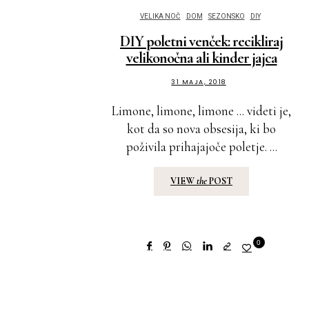
VELIKA NOČ
DOM
SEZONSKO
DIY
DIY poletni venček: recikliraj
velikonočna ali kinder jajca
31 MAJA, 2018
Limone, limone, limone ... videti je,
kot da so nova obsesija, ki bo
poživila prihajajoče poletje. ...
VIEW
the
POST
0