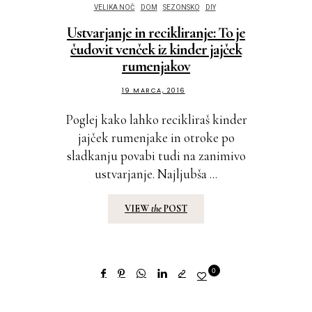
VELIKA NOČ
DOM
SEZONSKO
DIY
Ustvarjanje in recikliranje: To je
čudovit venček iz kinder jajček
rumenjakov
19 MARCA, 2016
Poglej kako lahko recikliraš kinder
jajček rumenjake in otroke po
sladkanju povabi tudi na zanimivo
ustvarjanje. Najljubša ...
VIEW
the
POST
0