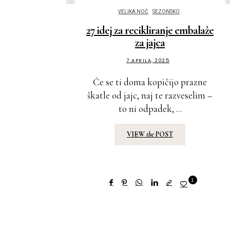
VELIKA NOČ
SEZONSKO
27 idej za recikliranje embalaže
za jajca
7 APRILA, 2025
Če se ti doma kopičijo prazne
škatle od jajc, naj te razveselim –
to ni odpadek, ...
VIEW
the
POST
1