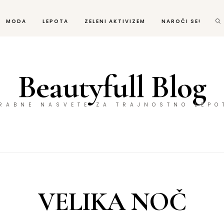
MODA
LEPOTA
ZELENI AKTIVIZEM
NAROČI SE!
Beautyfull Blog
ORABNE NASVETE ZA TRAJNOSTNO LEPO
VELIKA NOČ