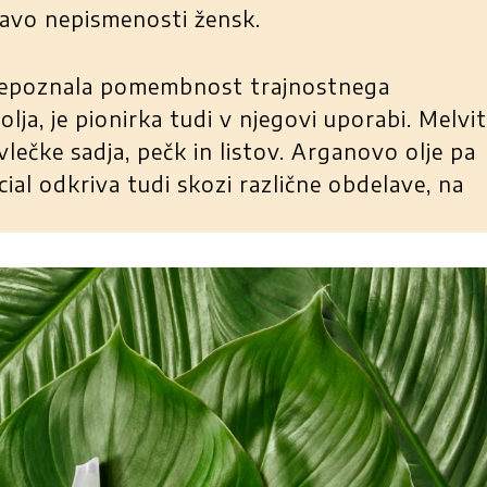
ravo nepismenosti žensk.
 prepoznala pomembnost trajnostnega
lja, je pionirka tudi v njegovi uporabi. Melvi
vlečke sadja, pečk in listov. Arganovo olje pa
cial odkriva tudi skozi različne obdelave, na