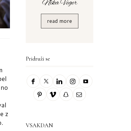
read more
Pridruži se
m
bel
pno
val
se z
o.
VSAKDAN