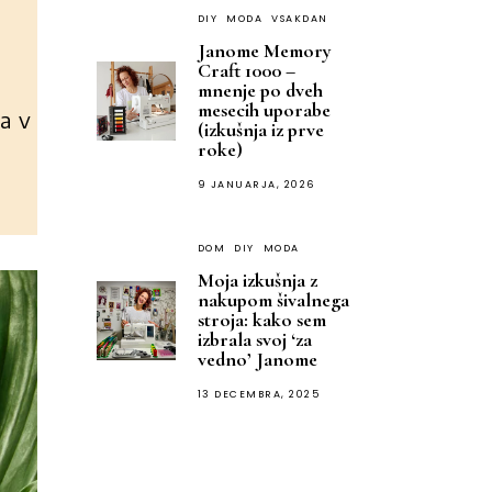
DIY
MODA
VSAKDAN
Janome Memory
Craft 1000 –
mnenje po dveh
mesecih uporabe
ta v
(izkušnja iz prve
roke)
9 JANUARJA, 2026
DOM
DIY
MODA
Moja izkušnja z
nakupom šivalnega
stroja: kako sem
izbrala svoj ‘za
vedno’ Janome
13 DECEMBRA, 2025