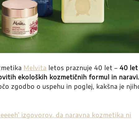
ozmetika
Melvita
letos praznuje 40 let –
40 let
vitih ekoloških kozmetičnih formul in naravi
očo zgodbo o uspehu in poglej, kakšna je nji
eeeeh’ izgovorov, da naravna kozmetika ni