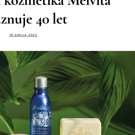
 kozmetika Melvita
znuje 40 let
20 APRILA, 2023