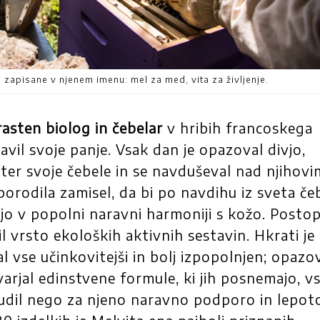
 zapisane v njenem imenu: mel za med, vita za življenje.
rasten biolog in čebelar
v hribih francoskega
il svoje panje. Vsak dan je opazoval divjo,
ter svoje čebele in se navduševal nad njihovi
orodila zamisel, da bi po navdihu iz sveta če
ujejo v popolni naravni harmoniji s kožo. Posto
il vrsto ekoloških aktivnih sestavin. Hkrati je
l vse učinkovitejši in bolj izpopolnjen; opazo
varjal edinstvene formule, ki jih posnemajo, v
dil nego za njeno naravno podporo in lepot