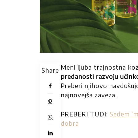
Meni ljuba trajnostna k
Share
predanosti razvoju učinko
Preberi njihovo navdušuj
najnovejša zaveza.
PREBERI TUDI:
Sedem ‘m
dobra