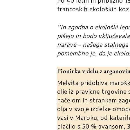
Po 40 letih in približno 1
francoskih ekoloških ko
‘’In zgodba o ekološki lep
pišejo in bodo vključeval
narave – našega stalnega 
pomembno je, da je ekološ
Pionirka v delu z arganov
Melvita pridobiva marošk
olje iz pravične trgovine s
načelom in strankam zag
olja v svoje izdelke omog
vasi v Maroku, od katerih
plačilo s 50 % avansom, 