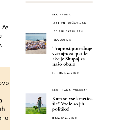
EKO HRANA
AKTIVNI DRŽAVLJAN
 že
ZELENI AKTIVIZEM
o
EKOLOGIJA
:
Trajnost potrebuje
vztrajnost: pet let
akcije Skupaj za
našo obalo
19 JUNIJA, 2026
novo
EKO HRANA
VSAKDAN
Kam so vse kmetice
a
šle? Vzele so jih
ih
politike!
teno
8 MARCA, 2026