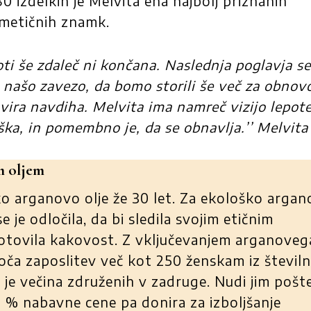
80 izdelkih je Melvita ena najbolj priznanih
zmetičnih znamk.
oti še zdaleč ni končana. Naslednja poglavja se
a našo zavezo, da bomo storili še več za obnov
vira navdiha. Melvita ima namreč vizijo lepote
ka, in pomembno je, da se obnavlja.’’ Melvita
im oljem
o arganovo olje že 30 let. Za ekološko arga
e je odločila, da bi sledila svojim etičnim
otovila kakovost. Z vključevanjem arganoveg
oča zaposlitev več kot 250 ženskam iz številn
 je večina združenih v zadruge. Nudi jim poš
3 % nabavne cene pa donira za izboljšanje