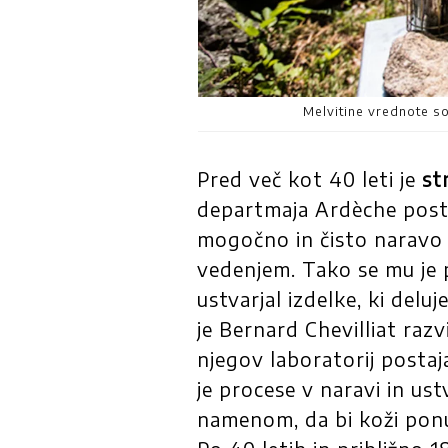
Melvitine vrednote so
Pred več kot 40 leti je
st
departmaja Ardèche postav
mogočno in čisto naravo 
vedenjem. Tako se mu je p
ustvarjal izdelke, ki del
je Bernard Chevilliat razv
njegov laboratorij postaja
je procese v naravi in ust
namenom, da bi koži ponu