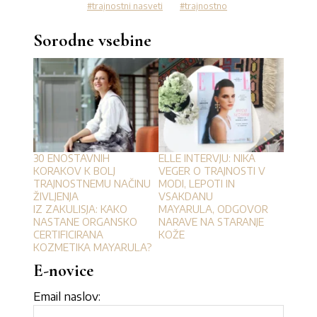
trajnostni nasveti
trajnostno
Sorodne vsebine
30 ENOSTAVNIH
ELLE INTERVJU: NIKA
KORAKOV K BOLJ
VEGER O TRAJNOSTI V
TRAJNOSTNEMU NAČINU
MODI, LEPOTI IN
ŽIVLJENJA
VSAKDANU
IZ ZAKULISJA: KAKO
MAYARULA, ODGOVOR
NASTANE ORGANSKO
NARAVE NA STARANJE
CERTIFICIRANA
KOŽE
KOZMETIKA MAYARULA?
E-novice
Email naslov: