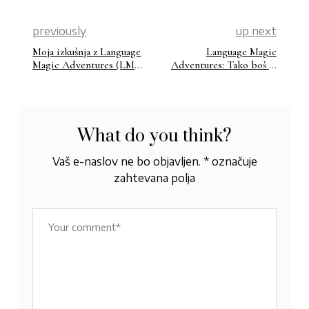
previously
up next
Moja izkušnja z Language
Language Magic
Magic Adventures (LMA):
Adventures: Tako boš iz
Kako sem spregovorila in
jezikovne avanture
postala samozavestna v
potegnila največ
angleščini
What do you think?
Vaš e-naslov ne bo objavljen.
*
označuje
zahtevana polja