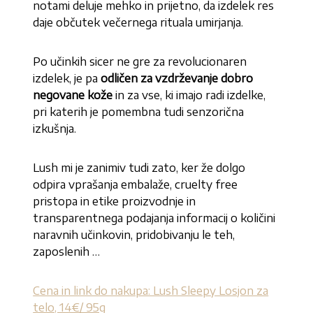
notami deluje mehko in prijetno, da izdelek res
daje občutek večernega rituala umirjanja.
Po učinkih sicer ne gre za revolucionaren
izdelek, je pa
odličen za vzdrževanje dobro
negovane kože
in za vse, ki imajo radi izdelke,
pri katerih je pomembna tudi senzorična
izkušnja.
Lush mi je zanimiv tudi zato, ker že dolgo
odpira vprašanja embalaže, cruelty free
pristopa in etike proizvodnje in
transparentnega podajanja informacij o količini
naravnih učinkovin, pridobivanju le teh,
zaposlenih …
Cena in link do nakupa: Lush Sleepy Losjon za
telo, 14€/ 95g