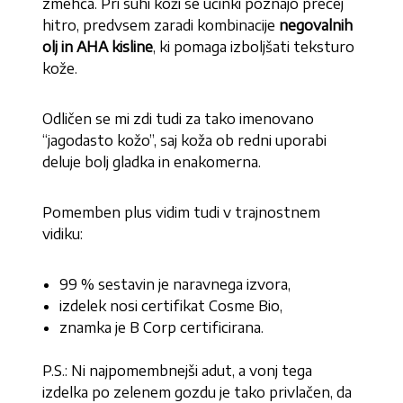
zmehča. Pri suhi koži se učinki poznajo precej
hitro, predvsem zaradi kombinacije
negovalnih
olj in AHA kisline
, ki pomaga izboljšati teksturo
kože.
Odličen se mi zdi tudi za tako imenovano
“jagodasto kožo”, saj koža ob redni uporabi
deluje bolj gladka in enakomerna.
Pomemben plus vidim tudi v trajnostnem
vidiku:
99 % sestavin je naravnega izvora,
izdelek nosi certifikat Cosme Bio,
znamka je B Corp certificirana.
P.S.: Ni najpomembnejši adut, a vonj tega
izdelka po zelenem gozdu je tako privlačen, da