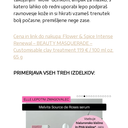
katero lahko ob redni uporabi lepo podpiraš
ravnovesje kože in si hkrati vzameš trenutek
bolj počasne, premišljene nege zase.
Cena in link do nakupa: Flower & Spice Intense
Renewal – BEAUTY MASQUERADE –
Customisable clay treatment 119 € / 100 ml oz.
65 g
PRIMERJAVA VSEH TREH IZDELKOV: