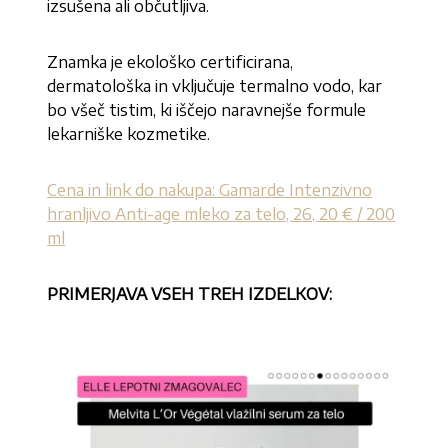
izsušena ali občutljiva.
Znamka je ekološko certificirana,
dermatološka in vključuje termalno vodo, kar
bo všeč tistim, ki iščejo naravnejše formule
lekarniške kozmetike.
Cena in link do nakupa: Gamarde Intenzivno
hranljivo Anti-age mleko za telo, 26, 20 € / 200
ml
PRIMERJAVA VSEH TREH IZDELKOV: