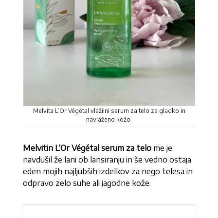
Melvita L’Or Végétal vlažilni serum za telo za gladko in
navlaženo kožo.
Melvitin L’Or Végétal serum za telo
me je
navdušil že lani ob lansiranju in še vedno ostaja
eden mojih najljubših izdelkov za nego telesa in
odpravo zelo suhe ali jagodne kože.