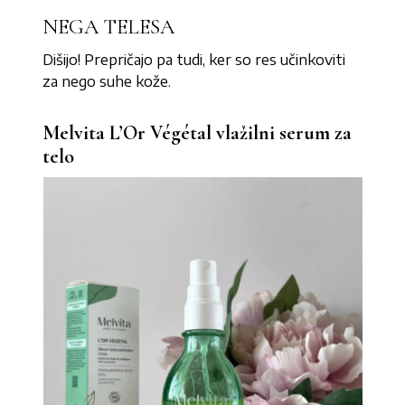
NEGA TELESA
Dišijo! Prepričajo pa tudi, ker so res učinkoviti
za nego suhe kože.
Melvita L’Or Végétal vlažilni serum za
telo