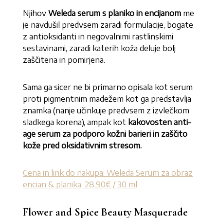
Njihov
Weleda
serum s planiko in encijanom
me
je navdušil predvsem zaradi formulacije, bogate
z antioksidanti in negovalnimi rastlinskimi
sestavinami, zaradi katerih koža deluje bolj
zaščitena in pomirjena.
Sama ga sicer ne bi primarno opisala kot serum
proti pigmentnim madežem kot ga predstavlja
znamka (nanje učinkuje predvsem z izvlečkom
sladkega korena), ampak kot
kakovosten anti-
age serum za podporo kožni barieri in zaščito
kože pred oksidativnim stresom.
Cena in link do nakupa: Weleda Serum za obraz
encian & planika, 28,90€ / 30 ml
Flower and Spice Beauty Masquerade