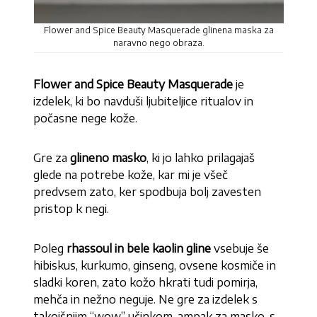
Flower and Spice Beauty Masquerade glinena maska za
naravno nego obraza.
Flower and Spice Beauty Masquerade
je
izdelek, ki bo navduši ljubiteljice ritualov in
počasne nege kože.
Gre za
glineno masko
, ki jo lahko prilagajaš
glede na potrebe kože, kar mi je všeč
predvsem zato, ker spodbuja bolj zavesten
pristop k negi.
Poleg
rhassoul in bele kaolin gline
vsebuje še
hibiskus, kurkumo, ginseng, ovsene kosmiče in
sladki koren, zato kožo hkrati tudi pomirja,
mehča in nežno neguje. Ne gre za izdelek s
takojšnjim “wow” učinkom, ampak za masko, s