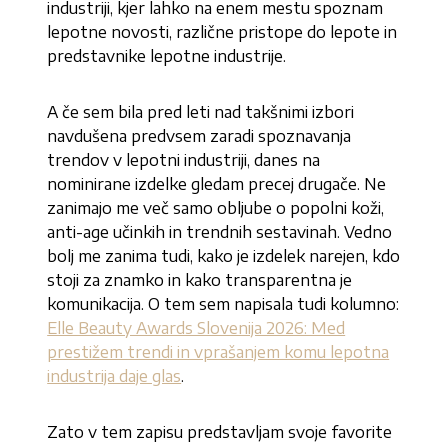
industriji, kjer lahko na enem mestu spoznam
lepotne novosti, različne pristope do lepote in
predstavnike lepotne industrije.
A če sem bila pred leti nad takšnimi izbori
navdušena predvsem zaradi spoznavanja
trendov v lepotni industriji, danes na
nominirane izdelke gledam precej drugače. Ne
zanimajo me več samo obljube o popolni koži,
anti-age učinkih in trendnih sestavinah. Vedno
bolj me zanima tudi, kako je izdelek narejen, kdo
stoji za znamko in kako transparentna je
komunikacija. O tem sem napisala tudi kolumno:
Elle Beauty Awards Slovenija 2026: Med
prestižem trendi in vprašanjem komu lepotna
industrija daje glas
.
Zato v tem zapisu predstavljam svoje favorite