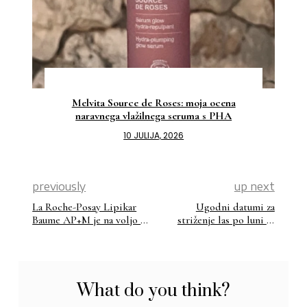
Melvita Source de Roses: moja ocena
naravnega vlažilnega seruma s PHA
10 JULIJA, 2026
previously
up next
La Roche-Posay Lipikar
Ugodni datumi za
Baume AP+M je na voljo v
striženje las po luni za
okolju prijaznejši embalaži
2023
What do you think?