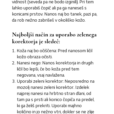
vidnost (seveda pa ne bodo izginili). Pri tem
lahko uporabiš čopič ali pa ga naneseš s
konicami prstov. Nanos naj bo tanek, pazi pa,
da rob nežno zabrišeš v okoliško kožo.
Najboljši način za uporabo zelenega
korektorja je sledeč:
Koža naj bo očiščena: Pred nanosom ličil
kožo obraza očisti.
Nanesi nego: Nanos korektorja in drugih
ličil bo lepši, če bo koža pred tem
negovana, vsaj navlažena.
Uporabi zeleni korektor: Neposredno na
mozolj nanesi zeleni korektor. Izdelek
najprej nanesi na hrbtno stran dlani, od
tam pa s prsti ali konico čopiča na predel,
ki ga želiš prekriti. Uporabi majhno
količino in jo nežno vtri, dokler se ne zlije