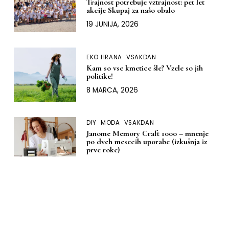
Trajnost potrebuje vztrajnost: pet let
akcije Skupaj za našo obalo
19 JUNIJA, 2026
EKO HRANA
VSAKDAN
Kam so vse kmetice šle? Vzele so jih
politike!
8 MARCA, 2026
DIY
MODA
VSAKDAN
Janome Memory Craft 1000 – mnenje
po dveh mesecih uporabe (izkušnja iz
prve roke)
9 JANUARJA, 2026
DOM
DIY
MODA
Moja izkušnja z nakupom šivalnega
stroja: kako sem izbrala svoj ‘za vedno’
Janome