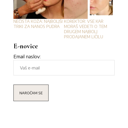
NEČISTA KOŽA: NAJBOLJŠI
KOREKTOR: VSE KAR
TRIKI ZA NANOS PUDRA
MORAŠ VEDETI O TEM
DRUGEM NAJBOLJ
PRODAJANEM LIČILU
E-novice
Email naslov: