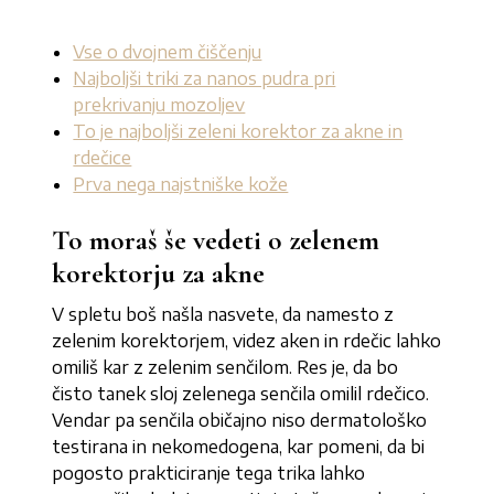
Vse o dvojnem čiščenju
Najboljši triki za nanos pudra pri
prekrivanju mozoljev
To je najboljši zeleni korektor za akne in
rdečice
Prva nega najstniške kože
To moraš še vedeti o zelenem
korektorju za akne
V spletu boš našla nasvete, da namesto z
zelenim korektorjem, videz aken in rdečic lahko
omiliš kar z zelenim senčilom. Res je, da bo
čisto tanek sloj zelenega senčila omilil rdečico.
Vendar pa senčila običajno niso dermatološko
testirana in nekomedogena, kar pomeni, da bi
pogosto prakticiranje tega trika lahko