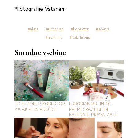
*Fotografije: Vstanem
akne
Erborian
korektor
ličenje
makeup
šola ličenja
Sorodne vsebine
TO JE DOBER KOREKTOR
ERBORIAN BB- IN CC-
ZA AKNE IN RDEČICE
KREME: RAZLIKE IN
KATERA JE PRAVA ZATE