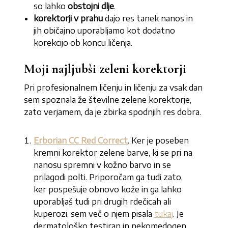
so lahko
obstojni dlje
.
korektorji v prahu
dajo res tanek nanos in
jih običajno uporabljamo kot dodatno
korekcijo ob koncu ličenja.
Moji najljubši zeleni korektorji
Pri profesionalnem ličenju in ličenju za vsak dan
sem spoznala že številne zelene korektorje,
zato verjamem, da je zbirka spodnjih res dobra.
Erborian CC Red Correct
. Ker je poseben
kremni korektor zelene barve, ki se pri na
nanosu spremni v kožno barvo in se
prilagodi polti. Priporočam ga tudi zato,
ker pospešuje obnovo kože in ga lahko
uporabljaš tudi pri drugih rdečicah ali
kuperozi, sem več o njem pisala
tukaj
. Je
dermatološko testiran in nekomedogen.