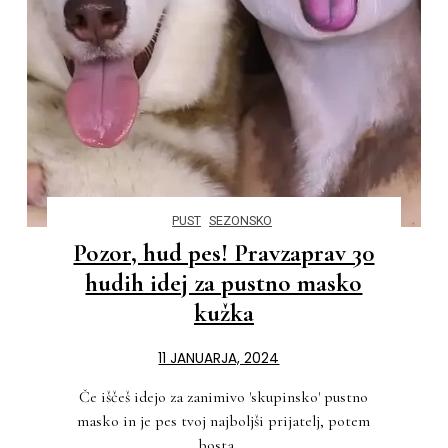
PUST
SEZONSKO
Pozor, hud pes! Pravzaprav 30
hudih idej za pustno masko
kužka
11 JANUARJA, 2024
Če iščeš idejo za zanimivo 'skupinsko' pustno
masko in je pes tvoj najboljši prijatelj, potem
bosta ...