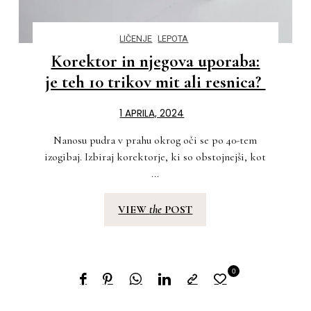
LIČENJE
LEPOTA
Korektor in njegova uporaba:
je teh 10 trikov mit ali resnica?
1 APRILA, 2024
Nanosu pudra v prahu okrog oči se po 40-tem
izogibaj. Izbiraj korektorje, ki so obstojnejši, kot
...
VIEW
the
POST
0