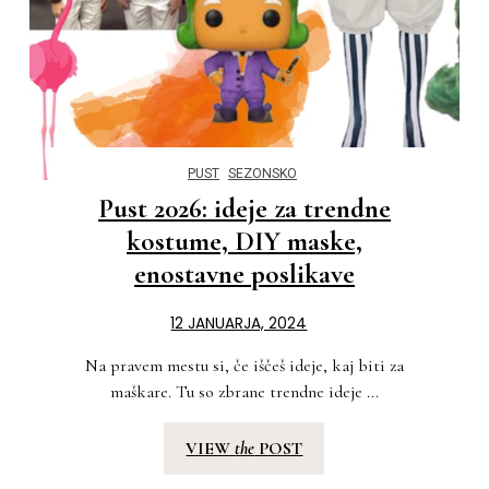
PUST
SEZONSKO
Pust 2026: ideje za trendne
kostume, DIY maske,
enostavne poslikave
12 JANUARJA, 2024
Na pravem mestu si, če iščeš ideje, kaj biti za
maškare. Tu so zbrane trendne ideje ...
VIEW
the
POST