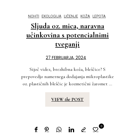
NOHTI
EKOLOGIJA
LIČENJE
KOŽA
LEPOTA
Sljuda oz. mica, naravna
učinkovina s potencialnimi
tveganji
27 FEBRUARJA, 2024
Sijoč videz, brezhibna koža, bleščice? S
prepovedjo namernega dodajanja mikroplastike
oz. plastičnih bleščic je kozmetični žaromet ...
VIEW
the
POST
0