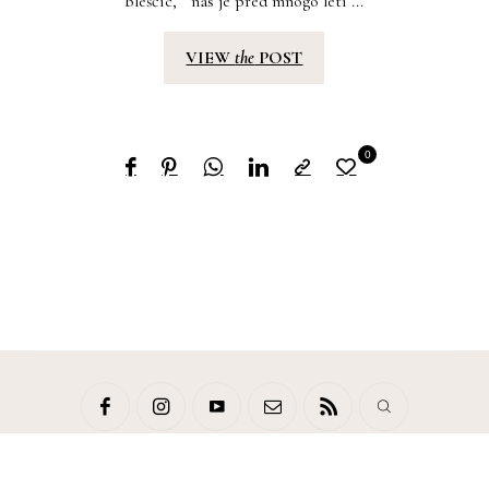
bleščic,’’ nas je pred mnogo leti ...
VIEW
the
POST
0