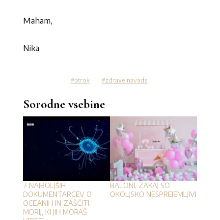
Maham,
Nika
otrok
zdrave navade
Sorodne vsebine
7 NAJBOLJŠIH
BALONI, ZAKAJ SO
DOKUMENTARCEV O
OKOLJSKO NESPREJEMLJIVI
OCEANIH IN ZAŠČITI
MORIJ, KI JIH MORAŠ