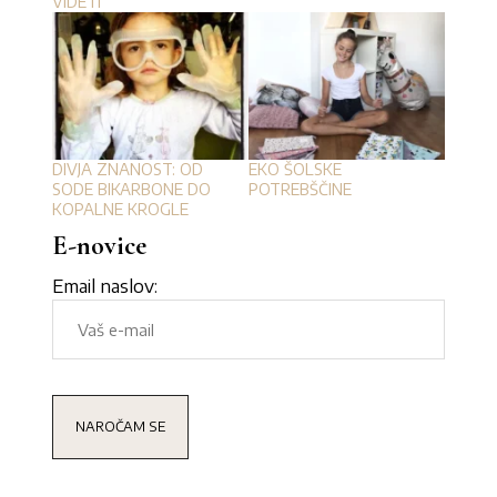
VIDETI
DIVJA ZNANOST: OD
EKO ŠOLSKE
SODE BIKARBONE DO
POTREBŠČINE
KOPALNE KROGLE
E-novice
Email naslov: