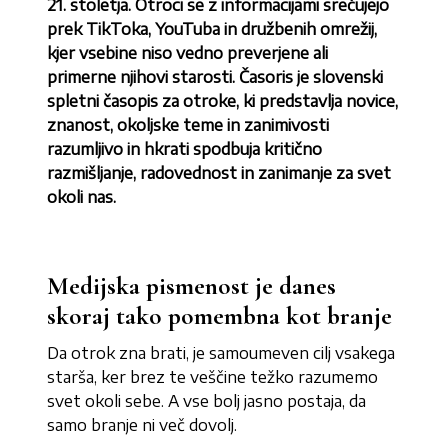
21. stoletja. Otroci se z informacijami srečujejo
prek TikToka, YouTuba in družbenih omrežij,
kjer vsebine niso vedno preverjene ali
primerne njihovi starosti. Časoris je slovenski
spletni časopis za otroke, ki predstavlja novice,
znanost, okoljske teme in zanimivosti
razumljivo in hkrati spodbuja kritično
razmišljanje, radovednost in zanimanje za svet
okoli nas.
Medijska pismenost je danes
skoraj tako pomembna kot branje
Da otrok zna brati, je samoumeven cilj vsakega
starša, ker brez te veščine težko razumemo
svet okoli sebe. A vse bolj jasno postaja, da
samo branje ni več dovolj.