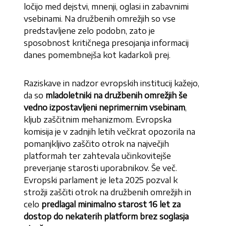
ločijo med dejstvi, mnenji, oglasi in zabavnimi
vsebinami. Na družbenih omrežjih so vse
predstavljene zelo podobn, zato je
sposobnost kritičnega presojanja informacij
danes pomembnejša kot kadarkoli prej.
Raziskave in nadzor evropskih institucij kažejo,
da so
mladoletniki na družbenih omrežjih še
vedno izpostavljeni neprimernim vsebinam
,
kljub zaščitnim mehanizmom. Evropska
komisija je v zadnjih letih večkrat opozorila na
pomanjkljivo zaščito otrok na največjih
platformah ter zahtevala učinkovitejše
preverjanje starosti uporabnikov. Še več.
Evropski parlament je leta 2025 pozval k
strožji zaščiti otrok na družbenih omrežjih in
celo
predlagal minimalno starost 16 let za
dostop do nekaterih platform brez soglasja