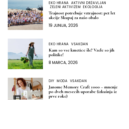
EKO HRANA
AKTIVNI DRŽAVLJAN
ZELENI AKTIVIZEM
EKOLOGIJA
Trajnost potrebuje vztrajnost: pet let
akcije Skupaj za našo obalo
19 JUNIJA, 2026
EKO HRANA
VSAKDAN
Kam so vse kmetice šle? Vzele so jih
politike!
8 MARCA, 2026
DIY
MODA
VSAKDAN
Janome Memory Craft 1000 – mnenje
po dveh mesecih uporabe (izkušnja iz
prve roke)
9 JANUARJA, 2026
DOM
DIY
MODA
Moja izkušnja z nakupom šivalnega