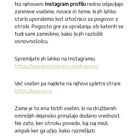
Na njihovem
Instagram profilu
redno objavljajo
zanimive vsebine, novice in teme, ki jih lahko
starši uporabimo kot iztočnico za pogovor z
otroki. Pogosto gre za vprašanja, ob katerih se
tudi sami zamislimo, kako bi jih razložili
osnovnošolcu.
Spremljate jih lahko na Instagramu:
https://www.instagram.com/casoris/
Več vsebin pa najdete na njihovi spletni strani:
https://casoris.si
Zame je to ena tistih vsebin, ki na družbenih
omrežjih dejansko prinašajo dodano vrednost.
Ne zato, ker otroku povedo, kaj naj misli,
ampak ker ga učijo, kako razmišljati.