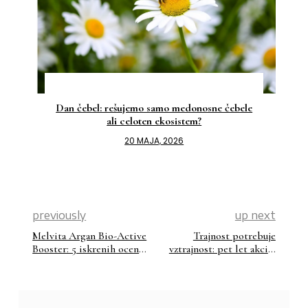
Dan čebel: rešujemo samo medonosne čebele
ali celoten ekosistem?
20 MAJA, 2026
previously
up next
Melvita Argan Bio-Active
Trajnost potrebuje
Booster: 5 iskrenih ocen
vztrajnost: pet let akcije
sledilk, ki so ga
Skupaj za našo obalo
uporabljale dva meseca