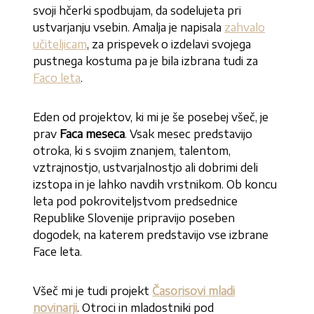
svoji hčerki spodbujam, da sodelujeta pri
ustvarjanju vsebin. Amalja je napisala
zahvalo
učiteljicam
, za prispevek o izdelavi svojega
pustnega kostuma pa je bila izbrana tudi za
Faco leta
.
Eden od projektov, ki mi je še posebej všeč, je
prav
Faca meseca
. Vsak mesec predstavijo
otroka, ki s svojim znanjem, talentom,
vztrajnostjo, ustvarjalnostjo ali dobrimi deli
izstopa in je lahko navdih vrstnikom. Ob koncu
leta pod pokroviteljstvom predsednice
Republike Slovenije pripravijo poseben
dogodek, na katerem predstavijo vse izbrane
Face leta.
Všeč mi je tudi projekt
Časorisovi mladi
novinarji
. Otroci in mladostniki pod