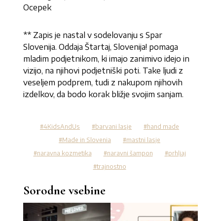
Ocepek
** Zapis je nastal v sodelovanju s Spar
Slovenija. Oddaja Štartaj, Slovenija! pomaga
mladim podjetnikom, ki imajo zanimivo idejo in
vizijo, na njihovi podjetniški poti. Take ljudi z
veseljem podprem, tudi z nakupom njihovih
izdelkov, da bodo korak bližje svojim sanjam.
4KidsAndUs
barvani lasje
hand made
Made in Slovenia
mastni lasje
naravna kozmetika
naravni šampon
prhljaj
trajnostno
Sorodne vsebine