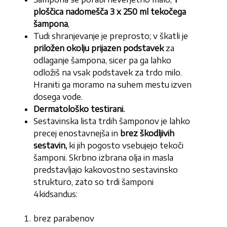
ploščica nadomešča 3 x 250 ml tekočega
šampona
,
Tudi shranjevanje je preprosto; v škatli je
priložen okolju prijazen podstavek
za
odlaganje šampona, sicer pa ga lahko
odložiš na vsak podstavek za trdo milo.
Hraniti ga moramo na suhem mestu izven
dosega vode.
Dermatološko testirani.
Sestavinska lista trdih šamponov je lahko
precej enostavnejša in
brez škodljivih
sestavin,
ki jih pogosto vsebujejo tekoči
šamponi. Skrbno izbrana olja in masla
predstavljajo kakovostno sestavinsko
strukturo, zato so trdi šamponi
4kidsandus:
brez parabenov