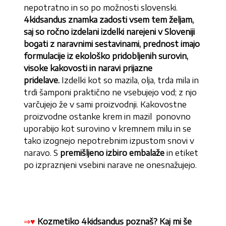
nepotratno in so po možnosti slovenski.
4kidsandus znamka zadosti vsem tem željam,
saj so ročno izdelani izdelki narejeni v Sloveniji
bogati z naravnimi sestavinami, prednost imajo
formulacije iz ekološko pridobljenih surovin,
visoke kakovosti in naravi prijazne
pridelave.
Izdelki kot so mazila, olja, trda mila in
trdi šamponi praktično ne vsebujejo vod; z njo
varčujejo že v sami proizvodnji. Kakovostne
proizvodne ostanke krem in mazil ponovno
uporabijo kot surovino v kremnem milu in se
tako izognejo nepotrebnim izpustom snovi v
naravo. S
premišljeno izbiro embalaže
in etiket
po izpraznjeni vsebini narave ne onesnažujejo.
⇒♥
Kozmetiko
4kidsandus poznaš? Kaj mi še