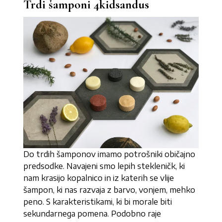
Trdi šamponi 4kidsandus
Do trdih šamponov imamo potrošniki običajno
predsodke. Navajeni smo lepih stekleničk, ki
nam krasijo kopalnico in iz katerih se vlije
šampon, ki nas razvaja z barvo, vonjem, mehko
peno. S karakteristikami, ki bi morale biti
sekundarnega pomena. Podobno raje