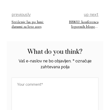
previously
up next
Striženje las po luni:
BBMU: konferenca
datumi za leto 2019
lepotnih blogerk
Beautiful Bloggers
MeetUp
What do you think?
Vaš e-naslov ne bo objavljen.
*
označuje
zahtevana polja