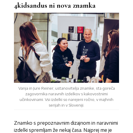
4kidsandus ni nova znamka
Vanja in Jure Reiner, ustanovitelja znamke, sta goreča
zagovornika naravnih izdelkov s kakovostnimi
učinkovinami. Vsi izdelki so narejeni ročno, v majhnih
serijah in v Sloveniji.
Znamko s prepoznavnim dizajnom in naravnimi
izdelki spremljam že nekaj časa. Najprej me je