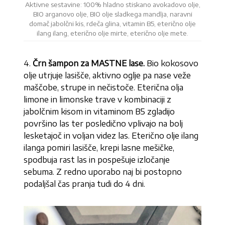
Aktivne sestavine: 100% hladno stiskano avokadovo olje,
BIO arganovo olje, BIO olje sladkega mandlja, naravni
domač jabolčni kis, rdeča glina, vitamin B5, eterično olje
ilang ilang, eterično olje mirte, eterično olje mete.
4.
Črn šampon za MASTNE lase.
Bio kokosovo
olje utrjuje lasišče, aktivno oglje pa nase veže
maščobe, strupe in nečistoče. Eterična olja
limone in limonske trave v kombinaciji z
jabolčnim kisom in vitaminom B5 zgladijo
površino las ter posledično vplivajo na bolj
lesketajoč in voljan videz las. Eterično olje ilang
ilanga pomiri lasišče, krepi lasne mešičke,
spodbuja rast las in pospešuje izločanje
sebuma. Z redno uporabo naj bi postopno
podaljšal čas pranja tudi do 4 dni.