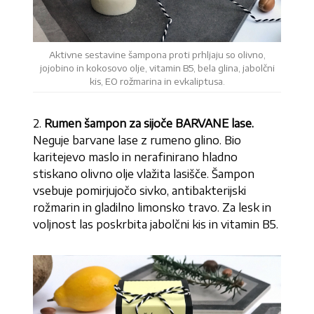
Aktivne sestavine šampona proti prhljaju so olivno,
jojobino in kokosovo olje, vitamin B5, bela glina, jabolčni
kis, EO rožmarina in evkaliptusa.
2.
Rumen šampon za sijoče BARVANE lase.
Neguje barvane lase z rumeno glino. Bio
karitejevo maslo in nerafinirano hladno
stiskano olivno olje vlažita lasišče. Šampon
vsebuje pomirjujočo sivko, antibakterijski
rožmarin in gladilno limonsko travo. Za lesk in
voljnost las poskrbita jabolčni kis in vitamin B5.