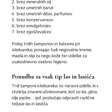
brez mineralnih olj
brez umetnih barvil
brez umetnih dišav, parfumov
brez konzervansov
brez emulgatorjev
brez zgoščevalcev.
Poleg trdih šamponov in balzama pri
4kidsandus ponujajo tudi negovalne kreme,
mazila in olja za nego kože ter izdelke za
vsakodnevno osebno higieno.
Ponudba za vsak tip las in lasišča
Trdi šamponi 4kidsandus so naravni izdelki, ki s
stoletja znanimi učinkovinami, kot so kis, glina,
olje jojobe … ipd. poskušajo odpraviti različne
težave las in lasišča.