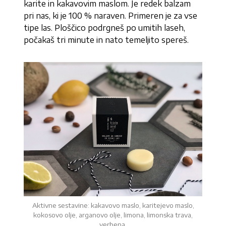
karite in kakavovim maslom. Je redek balzam
pri nas, ki je 100 % naraven. Primeren je za vse
tipe las. Ploščico podrgneš po umitih laseh,
počakaš tri minute in nato temeljito spereš.
Aktivne sestavine: kakavovo maslo, karitejevo maslo,
kokosovo olje, arganovo olje, limona, limonska trava,
verbena.