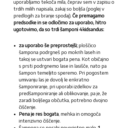
uporabljamo tekoča mila, čeprav sem v zapisu o
trdih milih napisala, zakaj so boljša (poglej v
predlogih za branje spodaj).
Če premagamo
predsodke in se odločimo za uporabo, hitro
ugotovimo, da so trdi šamponi 4kidsandus:
za uporabo še preprostejši;
ploščico
šampona podrgneš po mokrih laseh in
takoj se ustvari bogata pena. Kot običajno
s prsti podrgnemo lase in lasišče, nato pa
šampon temeljito speremo. Pri pogostem
umivanju las je dovolj le enkratno
šamponiranje, pri uporabi izdelkov za
predšamponiranje ali oblikovanje, pa je, že
zaradi boljšega občutka, potrebno dvojno
čiščenje.
Pena je res bogata
, mehka in omogoča
intenzivno čiščenje.
Šampona se porabi neverjetno malo,
1