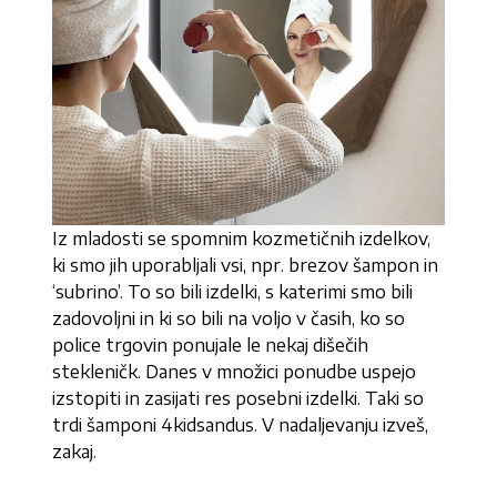
Iz mladosti se spomnim kozmetičnih izdelkov,
ki smo jih uporabljali vsi, npr. brezov šampon in
‘subrino’. To so bili izdelki, s katerimi smo bili
zadovoljni in ki so bili na voljo v časih, ko so
police trgovin ponujale le nekaj dišečih
stekleničk. Danes v množici ponudbe uspejo
izstopiti in zasijati res posebni izdelki. Taki so
trdi šamponi 4kidsandus. V nadaljevanju izveš,
zakaj.