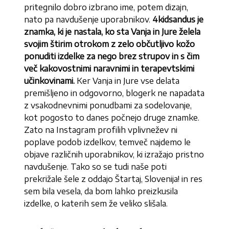
pritegnilo dobro izbrano ime, potem dizajn,
nato pa navdušenje uporabnikov.
4kidsandus je
znamka, ki je nastala, ko sta Vanja in Jure želela
svojim štirim otrokom z zelo občutljivo kožo
ponuditi izdelke za nego brez strupov in s čim
več kakovostnimi naravnimi in terapevtskimi
učinkovinami.
Ker Vanja in Jure vse delata
premišljeno in odgovorno, blogerk ne napadata
z vsakodnevnimi ponudbami za sodelovanje,
kot pogosto to danes počnejo druge znamke.
Zato na Instagram profilih vplivnežev ni
poplave podob izdelkov, temveč najdemo le
objave različnih uporabnikov, ki izražajo pristno
navdušenje. Tako so se tudi naše poti
prekrižale šele z oddajo Štartaj, Slovenija! in res
sem bila vesela, da bom lahko preizkusila
izdelke, o katerih sem že veliko slišala.