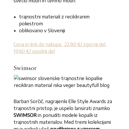
svetlo modri in temno modri.
trajnostni materiali z recikliranim
poliestrom
oblikovano v Sloveniji
Cena in link do nakupa: 22,80 €/ zgornji del,
19,80 €/ spodnji del
Swimsor
Barbari Sorčič, nagrajenki Elle Style Awards za
trajnostni pristop, je uspelo lansirati znamko
SWIMSOR
in ponuditi modele kopalk iz
trajnostnih materialov. Med tremi kolekcijami