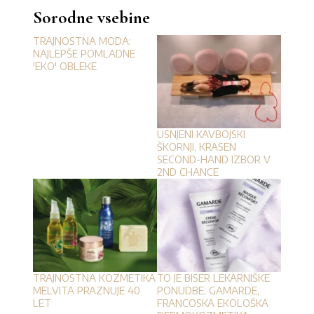
Sorodne vsebine
TRAJNOSTNA MODA:
NAJLEPŠE POMLADNE
'EKO' OBLEKE
USNJENI KAVBOJSKI
ŠKORNJI, KRASEN
SECOND-HAND IZBOR V
2ND CHANCE
TRAJNOSTNA KOZMETIKA
TO JE BISER LEKARNIŠKE
MELVITA PRAZNUJE 40
PONUDBE: GAMARDE,
LET
FRANCOSKA EKOLOŠKA