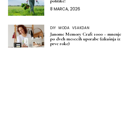
politike!
8 MARCA, 2026
DIY
MODA
VSAKDAN
Janome Memory Craft 1000 – mnenje
po dveh mesecih uporabe (izkušnja iz
prve roke)
9 JANUARJA, 2026
DOM
DIY
MODA
Moja izkušnja z nakupom šivalnega
stroja: kako sem izbrala svoj ‘za vedno’
Janome
13 DECEMBRA, 2025