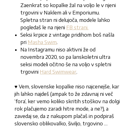
Zaenkrat so kopalke žal na voljo le v njeni
trgovini v Naklem ali v Emporiumu.
Spletna stran ni delujoča, modele lahko
pogledaš le na njeni
FB strani.
Seksi krpice z vintage pridihom boš našla
pri
Masha Swim
.
Na Instagramu niso aktivni že od
novembra 2020, so pa lanskoletni ultra
seksi modeli očitno še na voljo v spletni
trgovini
Hard Swimwear
.
♥ Vem, slovenske kopalke niso najcenejše, kar
jih lahko najdeš (ampak to že zdavnaj ni več
‘fora’, ker vemo koliko skritih stoškov na dolgi
rok plačujemo zaradi hitre mode, a ne?), a
zavedaj se, da z nakupom plačaš in podpiraš
slovensko oblikovalko, šiviljo, trgovino …