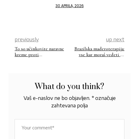
30 APRILA, 2026
previously
up next
To so učinkovite naravne
Brazilska maderoterapija:
kreme proti
vse kar moraš vedeti in
hiperpigmentaciji
tudi kdaj je učinkovita
What do you think?
Vaš e-naslov ne bo objavljen.
*
označuje
zahtevana polja