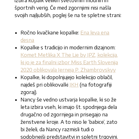
izbira kopalk velikih svetovnih modnih in
športnih verig. Če med zgornjimi nisi našla
svojih najljubših, poglej še na te spletne strani:
Ročno kvačkane kopalke:
Ena leva ena
desna
Kopalke s tradicijo in modernim dizajnom:
Komet Metlika X The Lie by JPZ, kolekcija,
ki jo je za finalni izbor Miss Earth Slovenija
2020 oblikovala Jerneja P. Zhambrovskyy
Kopalke, ki dopolnjujejo kolekcijo oblačil,
najdeš pri oblikovalki
JKH
(na fotografiji
zgoraj).
Nancy še vedno ustvarja kopalke, ki so že
leta izbira vseh, ki imajo št. spodnjega dela
drugačno od zgornjega in prisegajo na
ženstvene kroje. A to niso le ‘babice’, zato
bi želeli, da Nancy razmisli tudi o
sodobnejši predstavitvi in spletni trgovini.