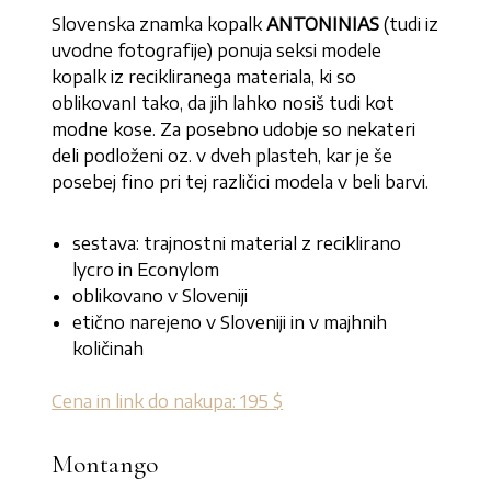
Slovenska znamka kopalk
ANTONINIAS
(tudi iz
uvodne fotografije) ponuja seksi modele
kopalk iz recikliranega materiala, ki so
oblikovanI tako, da jih lahko nosiš tudi kot
modne kose. Za posebno udobje so nekateri
deli podloženi oz. v dveh plasteh, kar je še
posebej fino pri tej različici modela v beli barvi.
sestava: trajnostni material z reciklirano
lycro in Econylom
oblikovano v Sloveniji
etično narejeno v Sloveniji in v majhnih
količinah
Cena in link do nakupa: 195 $
Montango