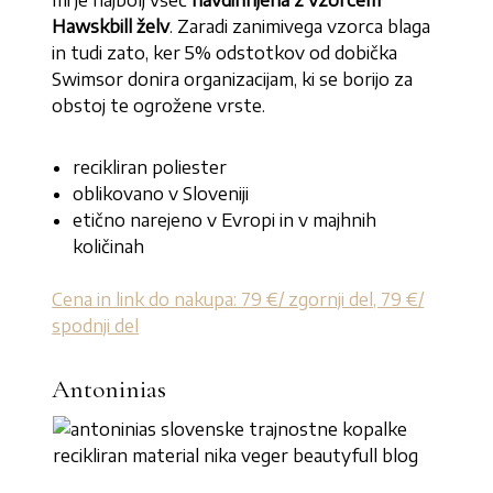
mi je najbolj všeč
navdihnjena z vzorcem
Hawskbill želv
. Zaradi zanimivega vzorca blaga
in tudi zato, ker 5% odstotkov od dobička
Swimsor donira organizacijam, ki se borijo za
obstoj te ogrožene vrste.
recikliran poliester
oblikovano v Sloveniji
etično narejeno v Evropi in v majhnih
količinah
Cena in link do nakupa: 79 €/ zgornji del, 79 €/
spodnji del
Antoninias