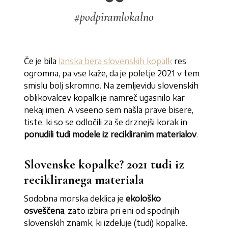
#podpiramlokalno
Če je bila
lanska bera slovenskih kopalk
res
ogromna, pa vse kaže, da je poletje 2021 v tem
smislu bolj skromno. Na zemljevidu slovenskih
oblikovalcev kopalk je namreč ugasnilo kar
nekaj imen. A vseeno sem našla prave bisere,
tiste, ki so se odločili za še drznejši korak in
ponudili tudi modele iz recikliranim materialov
.
Slovenske kopalke? 2021 tudi iz
recikliranega materiala
Sodobna morska deklica je
ekološko
osveščena
, zato izbira pri eni od spodnjih
slovenskih znamk, ki izdeluje (tudi) kopalke.