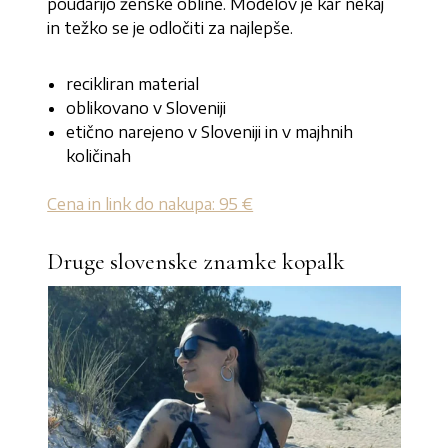
poudarijo ženske obline. Modelov je kar nekaj
in težko se je odločiti za najlepše.
recikliran material
oblikovano v Sloveniji
etično narejeno v Sloveniji in v majhnih
količinah
Cena in link do nakupa: 95 €
Druge slovenske znamke kopalk