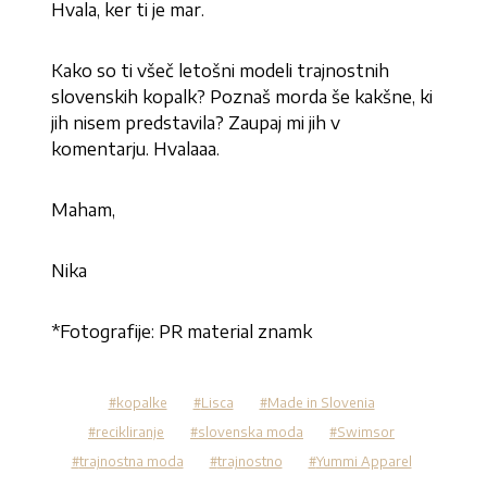
Hvala, ker ti je mar.
Kako so ti všeč letošni modeli trajnostnih
slovenskih kopalk? Poznaš morda še kakšne, ki
jih nisem predstavila? Zaupaj mi jih v
komentarju. Hvalaaa.
Maham,
Nika
*Fotografije: PR material znamk
kopalke
Lisca
Made in Slovenia
recikliranje
slovenska moda
Swimsor
trajnostna moda
trajnostno
Yummi Apparel