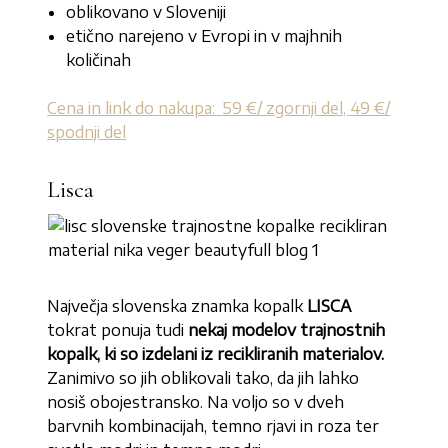
oblikovano v Sloveniji
etično narejeno v Evropi in v majhnih
količinah
Cena in link do nakupa: 59 €/ zgornji del, 49 €/
spodnji del
Lisca
Največja slovenska znamka kopalk
LISCA
tokrat ponuja tudi
nekaj modelov trajnostnih
kopalk, ki so izdelani iz recikliranih materialov.
Zanimivo so jih oblikovali tako, da jih lahko
nosiš obojestransko. Na voljo so v dveh
barvnih kombinacijah, temno rjavi in roza ter