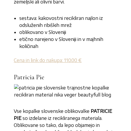
zemeljski ali olivni barvi.
sestava: kakovostni recikliran najlon iz
odsluženih ribiških mrež
oblikovano v Sloveniji
etično narejeno v Sloveniji in v majhnih
količinah
Cena in link do nakupa: 110.00 €
Patricia Pie
Vse kopalke slovenske oblikovalke
PATRICIE
PIE
so izdelane iz recikliranega materiala.
Oblikovane so tako, da lepo objamejo in