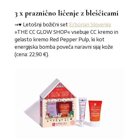
3 x praznično ličenje z bleščicami
⇒♥
Letošnji božični set
Erborian Slovenija
»THE CC GLOW SHOP« vsebuje CC kremo in
gelasto kremo Red Pepper Pulp, ki kot
energijska bomba poveča naravni sijaj kože
(cena: 22,90 €).