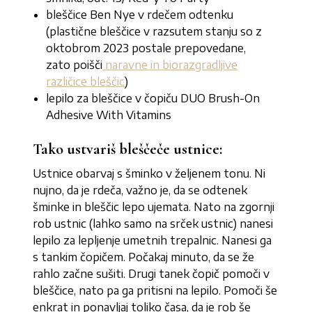
bleščice Ben Nye v rdečem odtenku
(plastične bleščice v razsutem stanju so z
oktobrom 2023 postale prepovedane,
zato poišči
naravne in biorazgradljive
različice bleščic
)
lepilo za bleščice v čopiču DUO Brush-On
Adhesive With Vitamins
Tako ustvariš bleščeče ustnice:
Ustnice obarvaj s šminko v željenem tonu. Ni
nujno, da je rdeča, važno je, da se odtenek
šminke in bleščic lepo ujemata. Nato na zgornji
rob ustnic (lahko samo na srček ustnic) nanesi
lepilo za lepljenje umetnih trepalnic. Nanesi ga
s tankim čopičem. Počakaj minuto, da se že
rahlo začne sušiti. Drugi tanek čopič pomoči v
bleščice, nato pa ga pritisni na lepilo. Pomoči še
enkrat in ponavljaj toliko časa, da je rob še