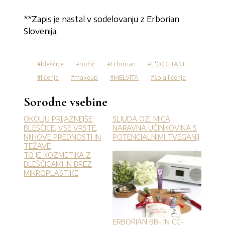
**Zapis je nastal v sodelovanju z Erborian
Slovenija.
bleščice
božič
Erborian
L'OCCITANE
ličenje
makeup
MELVITA
šola ličenja
Sorodne vsebine
OKOLJU PRIJAZNEJŠE
SLJUDA OZ. MICA,
BLEŠČICE, VSE VRSTE,
NARAVNA UČINKOVINA S
NJIHOVE PREDNOSTI IN
POTENCIALNIMI TVEGANJI
TEŽAVE
TO JE KOZMETIKA Z
BLEŠČICAMI IN BREZ
MIKROPLASTIKE
ERBORIAN BB- IN CC-