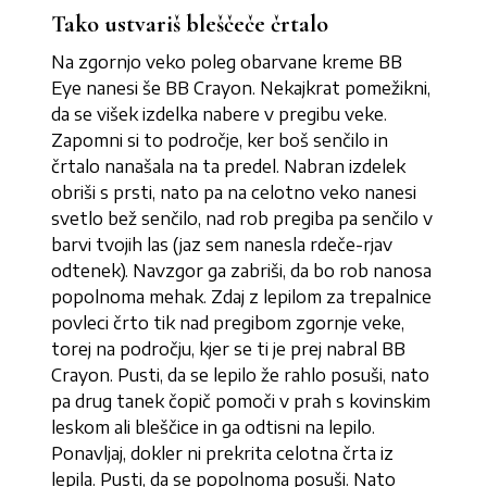
Tako ustvariš bleščeče črtalo
Na zgornjo veko poleg obarvane kreme BB
Eye nanesi še BB Crayon. Nekajkrat pomežikni,
da se višek izdelka nabere v pregibu veke.
Zapomni si to področje, ker boš senčilo in
črtalo nanašala na ta predel. Nabran izdelek
obriši s prsti, nato pa na celotno veko nanesi
svetlo bež senčilo, nad rob pregiba pa senčilo v
barvi tvojih las (jaz sem nanesla rdeče-rjav
odtenek). Navzgor ga zabriši, da bo rob nanosa
popolnoma mehak. Zdaj z lepilom za trepalnice
povleci črto tik nad pregibom zgornje veke,
torej na področju, kjer se ti je prej nabral BB
Crayon. Pusti, da se lepilo že rahlo posuši, nato
pa drug tanek čopič pomoči v prah s kovinskim
leskom ali bleščice in ga odtisni na lepilo.
Ponavljaj, dokler ni prekrita celotna črta iz
lepila. Pusti, da se popolnoma posuši. Nato