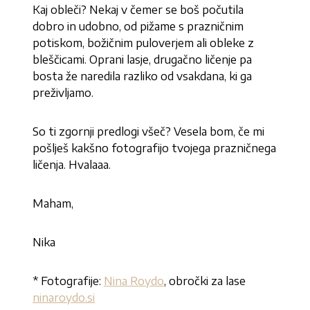
Kaj obleči? Nekaj v čemer se boš počutila
dobro in udobno, od pižame s prazničnim
potiskom, božičnim puloverjem ali obleke z
bleščicami. Oprani lasje, drugačno ličenje pa
bosta že naredila razliko od vsakdana, ki ga
preživljamo.
So ti zgornji predlogi všeč? Vesela bom, če mi
pošlješ kakšno fotografijo tvojega prazničnega
ličenja. Hvalaaa.
Maham,
Nika
* Fotografije:
Nina Roydo
, obročki za lase
ninaroydo.si