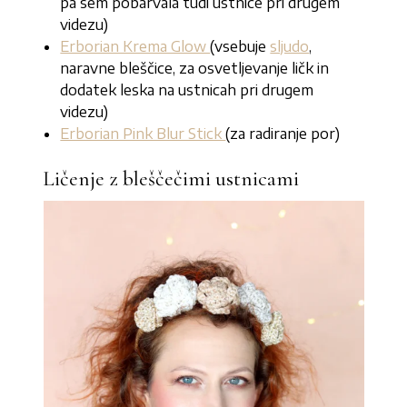
pa sem pobarvala tudi ustnice pri drugem
videzu)
Erborian Krema Glow
(vsebuje
sljudo
,
naravne bleščice, za osvetljevanje ličk in
dodatek leska na ustnicah pri drugem
videzu)
Erborian Pink Blur Stick
(za radiranje por)
Ličenje z bleščečimi ustnicami