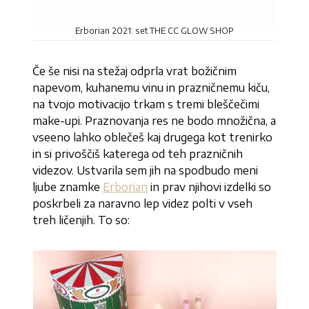
Erborian 2021: set THE CC GLOW SHOP
Če še nisi na stežaj odprla vrat božičnim
napevom, kuhanemu vinu in prazničnemu kiču,
na tvojo motivacijo trkam s tremi bleščečimi
make-upi. Praznovanja res ne bodo množična, a
vseeno lahko oblečeš kaj drugega kot trenirko
in si privoščiš katerega od teh prazničnih
videzov. Ustvarila sem jih na spodbudo meni
ljube znamke
Erborian
in prav njihovi izdelki so
poskrbeli za naravno lep videz polti v vseh
treh ličenjih. To so: