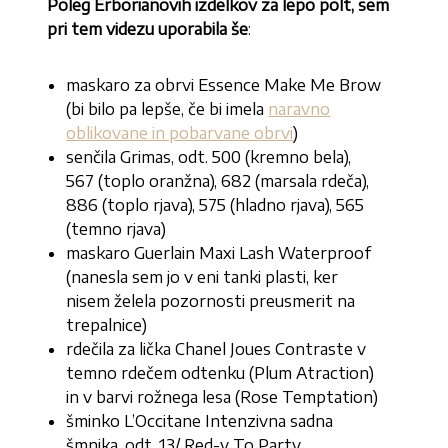
Poleg Erborianovih izdelkov za lepo polt, sem
pri tem videzu
uporabila še
:
maskaro za obrvi Essence Make Me Brow
(bi bilo pa lepše, če bi imela
naravno
oblikovane in pobarvane obrvi
)
senčila Grimas, odt. 500 (kremno bela),
567 (toplo oranžna), 682 (marsala rdeča),
886 (toplo rjava), 575 (hladno rjava), 565
(temno rjava)
maskaro Guerlain Maxi Lash Waterproof
(nanesla sem jo v eni tanki plasti, ker
nisem želela pozornosti preusmerit na
trepalnice)
rdečila za lička Chanel Joues Contraste v
temno rdečem odtenku (Plum Atraction)
in v barvi rožnega lesa (Rose Temptation)
šminko L’Occitane Intenzivna sadna
šmnika, odt. 13/ Red-y To Party