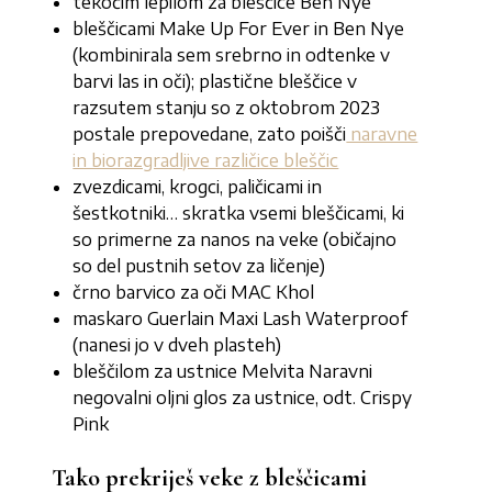
tekočim lepilom za bleščice Ben Nye
bleščicami Make Up For Ever in Ben Nye
(kombinirala sem srebrno in odtenke v
barvi las in oči); plastične bleščice v
razsutem stanju so z oktobrom 2023
postale prepovedane, zato poišči
naravne
in biorazgradljive različice bleščic
zvezdicami, krogci, paličicami in
šestkotniki… skratka vsemi bleščicami, ki
so primerne za nanos na veke (običajno
so del pustnih setov za ličenje)
črno barvico za oči MAC Khol
maskaro Guerlain Maxi Lash Waterproof
(nanesi jo v dveh plasteh)
bleščilom za ustnice Melvita Naravni
negovalni oljni glos za ustnice, odt. Crispy
Pink
Tako prekriješ veke z bleščicami