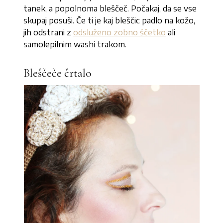
tanek, a popolnoma bleščeč. Počakaj, da se vse
skupaj posuši. Če ti je kaj bleščic padlo na kožo,
jih odstrani z
odsluženo zobno ščetko
ali
samolepilnim washi trakom.
Bleščeče črtalo