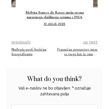
Melvita Source de Roses: moja ocena
naravnega vlažilnega seruma s PHA
10 JULIJA, 2026
previously
up next
Najlepša profi božična
Praznična postavitev mize
fotografiranja
iz vsega kar že imamo
doma
What do you think?
Vaš e-naslov ne bo objavljen.
*
označuje
zahtevana polja