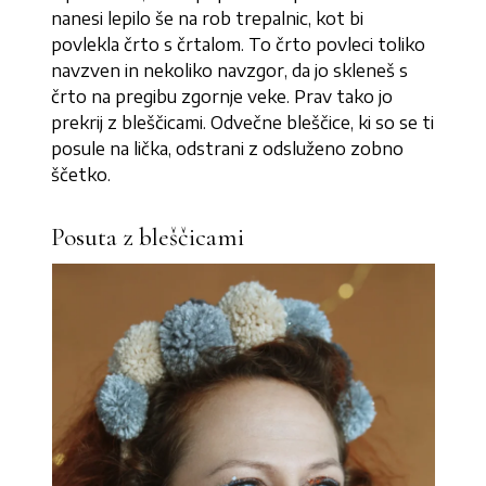
nanesi lepilo še na rob trepalnic, kot bi
povlekla črto s črtalom. To črto povleci toliko
navzven in nekoliko navzgor, da jo skleneš s
črto na pregibu zgornje veke. Prav tako jo
prekrij z bleščicami. Odvečne bleščice, ki so se ti
posule na lička, odstrani z odsluženo zobno
ščetko.
Posuta z bleščicami