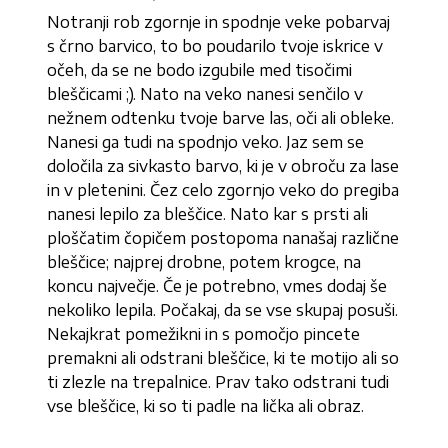
Notranji rob zgornje in spodnje veke pobarvaj
s črno barvico, to bo poudarilo tvoje iskrice v
očeh, da se ne bodo izgubile med tisočimi
bleščicami ;). Nato na veko nanesi senčilo v
nežnem odtenku tvoje barve las, oči ali obleke.
Nanesi ga tudi na spodnjo veko. Jaz sem se
določila za sivkasto barvo, ki je v obroču za lase
in v pletenini. Čez celo zgornjo veko do pregiba
nanesi lepilo za bleščice. Nato kar s prsti ali
ploščatim čopičem postopoma nanašaj različne
bleščice; najprej drobne, potem krogce, na
koncu največje. Če je potrebno, vmes dodaj še
nekoliko lepila. Počakaj, da se vse skupaj posuši.
Nekajkrat pomežikni in s pomočjo pincete
premakni ali odstrani bleščice, ki te motijo ali so
ti zlezle na trepalnice. Prav tako odstrani tudi
vse bleščice, ki so ti padle na lička ali obraz.