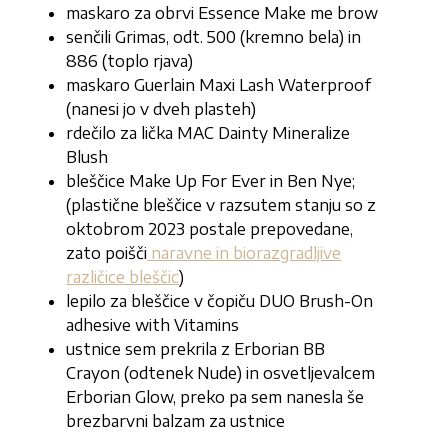
maskaro za obrvi Essence Make me brow
senčili Grimas, odt. 500 (kremno bela) in
886 (toplo rjava)
maskaro Guerlain Maxi Lash Waterproof
(nanesi jo v dveh plasteh)
rdečilo za lička MAC Dainty Mineralize
Blush
bleščice Make Up For Ever in Ben Nye;
(plastične bleščice v razsutem stanju so z
oktobrom 2023 postale prepovedane,
zato poišči
naravne in biorazgradljive
različice bleščic
)
lepilo za bleščice v čopiču DUO Brush-On
adhesive with Vitamins
ustnice sem prekrila z Erborian BB
Crayon (odtenek Nude) in osvetljevalcem
Erborian Glow, preko pa sem nanesla še
brezbarvni balzam za ustnice