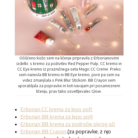
Očiščeno kožo sem na ličenje pripravila z Erborianovimi
izdelki: s kremo za poživitev Red Pepper Pulp, CC kremo in
CC Eye kremo iz prazničnega seta Magic CC Creme. Preko
sem nanesla BB kremo in BB Eye kremo, pore pa sem na
videz zmanjšala s Pink Blur Stickom. BB Crayon sem
uporabljala za popravke in kot navajam pri posameznem
ličenju, prav tako osvetljevalec Glow.
Erborian CC krema za lepo polt
Erborian BB krema za lepo polt
Erborian BB krema za področje okrog oči
Erborian BB Crayon
(za popravke, z njo