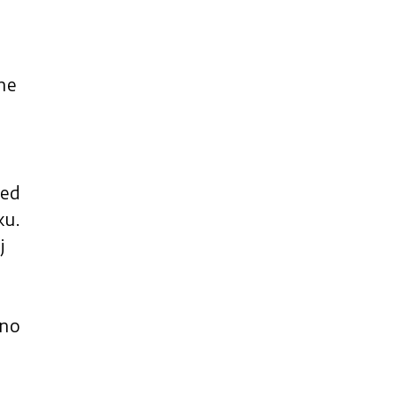
ne
med
ku.
j
eno