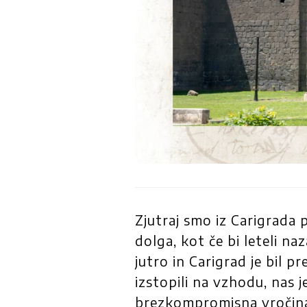
Zjutraj smo iz Carigrada 
dolga, kot če bi leteli na
jutro in Carigrad je bil p
izstopili na vzhodu, nas j
brezkompromisna vročina 