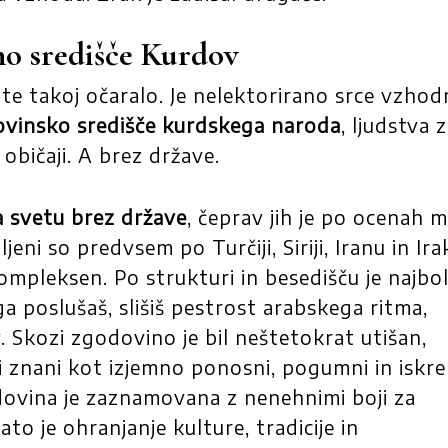
no središče Kurdov
i te takoj očaralo. Je nelektorirano srce vzhod
ovinsko središče kurdskega naroda
, ljudstva z
običaji. A brez države.
a svetu brez države
, čeprav jih je po ocenah 
jeni so predvsem po Turčiji, Siriji, Iranu in Ira
kompleksen. Po strukturi in besedišču je najbol
ga poslušaš, slišiš pestrost arabskega ritma,
v. Skozi zgodovino je bil neštetokrat utišan,
 znani kot izjemno ponosni, pogumni in iskr
dovina je zaznamovana z nenehnimi boji za
ato je ohranjanje kulture, tradicije in