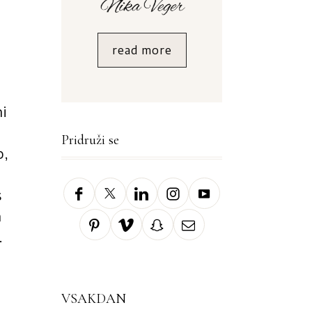
read more
ni
Pridruži se
o,
s
n
.
VSAKDAN