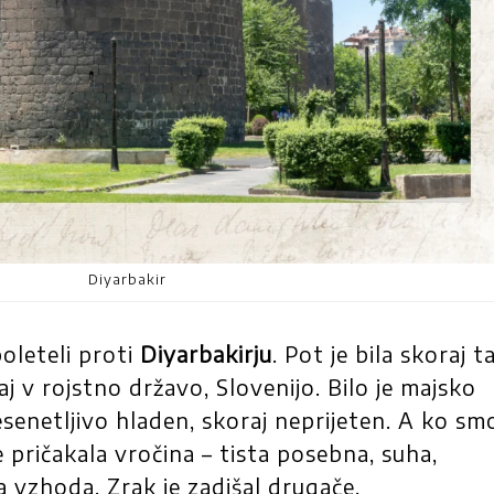
Diyarbakir
poleteli proti
Diyarbakirju
. Pot je bila skoraj t
zaj v rojstno državo, Slovenijo. Bilo je majsko
resenetljivo hladen, skoraj neprijeten. A ko sm
e pričakala vročina – tista posebna, suha,
vzhoda. Zrak je zadišal drugače.