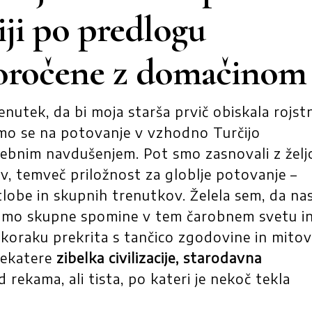
i po predlogu
poročene z domačinom
enutek, da bi moja starša prvič obiskala rojst
mo se na potovanje v vzhodno Turčijo
osebnim navdušenjem. Pot smo zasnovali z želj
dov, temveč priložnost za globlje potovanje –
etlobe in skupnih trenutkov. Želela sem, da na
arimo skupne spomine v tem čarobnem svetu i
m koraku prekrita s tančico zgodovine in mitov
nekatere
zibelka civilizacije, starodavna
d rekama, ali tista, po kateri je nekoč tekla