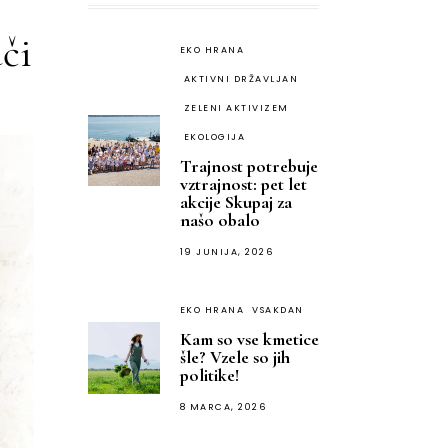
uči
EKO HRANA
AKTIVNI DRŽAVLJAN
ZELENI AKTIVIZEM
EKOLOGIJA
Trajnost potrebuje
vztrajnost: pet let
akcije Skupaj za
našo obalo
19 JUNIJA, 2026
EKO HRANA
VSAKDAN
Kam so vse kmetice
šle? Vzele so jih
politike!
8 MARCA, 2026