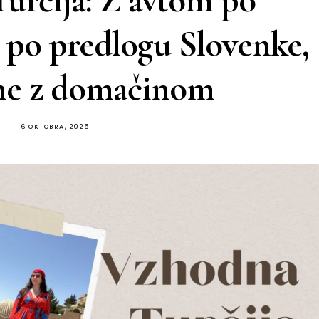
určija: Z avtom po
po predlogu Slovenke,
ne z domačinom
6 OKTOBRA, 2025