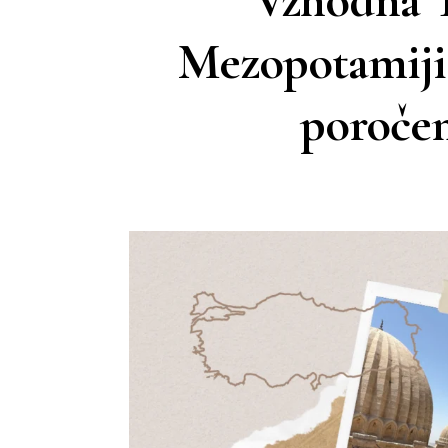
Vzhodna T
Mezopotamiji 
poroče