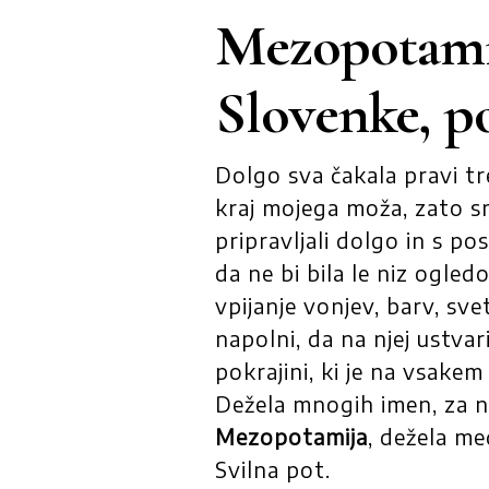
Mezopotamij
Slovenke, 
Dolgo sva čakala pravi tr
kraj mojega moža, zato s
pripravljali dolgo in s p
da ne bi bila le niz ogle
vpijanje vonjev, barv, sv
napolni, da na njej ustv
pokrajini, ki je na vsake
Dežela mnogih imen, za 
Mezopotamija
, dežela me
Svilna pot.