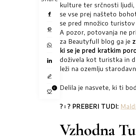
kulture ter srčnosti ljudi,
se vse prej našteto bohot
se pred množico turistov 
A pozor, potovanja ne pri
za Beautyfull blog ga je
z
ki se je pred kratkim poro
doživela kot turistka in d
leži na ozemlju starodav
Delila je nasvete, ki ti 
0
?‍♀️? PREBERI TUDI:
Maldi
Vzhodna Tur