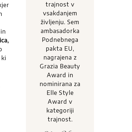
trajnost v
kjer
vsakdanjem
n
življenju. Sem
ambasadorka
 in
Podnebnega
ica,
pakta EU,
o
nagrajena z
 ki
Grazia Beauty
Award in
nominirana za
.
Elle Style
Award v
kategoriji
trajnost.