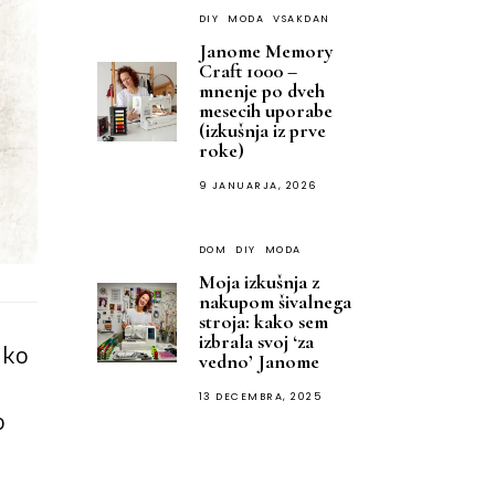
DIY
MODA
VSAKDAN
Janome Memory
Craft 1000 –
mnenje po dveh
mesecih uporabe
(izkušnja iz prve
roke)
9 JANUARJA, 2026
DOM
DIY
MODA
Moja izkušnja z
nakupom šivalnega
stroja: kako sem
izbrala svoj ‘za
ako
vedno’ Janome
13 DECEMBRA, 2025
o