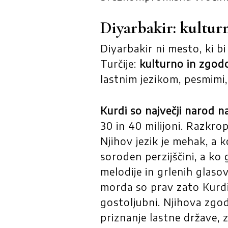
Diyarbakir: kultur
Diyarbakir ni mesto, ki b
Turčije:
kulturno in zgod
lastnim jezikom, pesmimi, 
Kurdi so največji narod n
30 in 40 milijoni. Razkropl
Njihov jezik je mehak, a 
soroden perzijščini, a ko 
melodije in grlenih glaso
morda so prav zato Kurdi
gostoljubni. Njihova zgo
priznanje lastne države, z