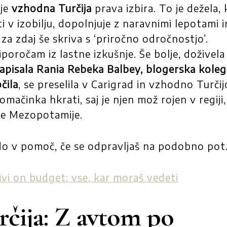
 je
vzhodna Turčija
prava izbira. To je dežela, 
i v izobilju, dopolnjuje z naravnimi lepotami i
za zdaj še skriva s ‘priročno odročnostjo’.
poročam iz lastne izkušnje. Še bolje, doživela
apisala Rania Rebeka Balbey, blogerska koleg
čila
, se preselila v Carigrad in vzhodno Turčij
omačinka hkrati, saj je njen mož rojen v regiji,
ne Mezopotamije.
bodo v pomoč, če se odpravljaš na podobno pot
vi on budget; vse, kar moraš vedeti
čija: Z avtom po