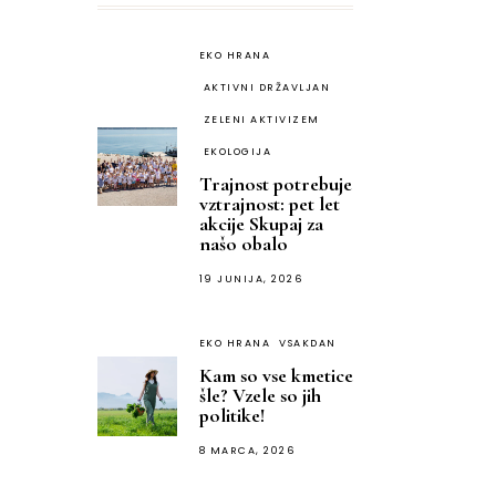
EKO HRANA
AKTIVNI DRŽAVLJAN
ZELENI AKTIVIZEM
EKOLOGIJA
Trajnost potrebuje
vztrajnost: pet let
akcije Skupaj za
našo obalo
19 JUNIJA, 2026
EKO HRANA
VSAKDAN
Kam so vse kmetice
šle? Vzele so jih
politike!
8 MARCA, 2026