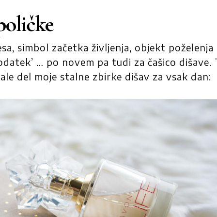
poličke
sa, simbol začetka življenja, objekt poželenja 
odatek’ … po novem pa tudi za čašico dišave.
tale del moje stalne zbirke dišav za vsak dan: