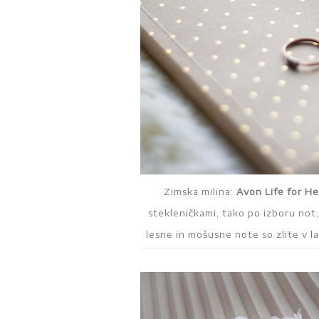
Zimska milina:
Avon Life for H
stekleničkami, tako po izboru not,
lesne in mošusne note so zlite v l