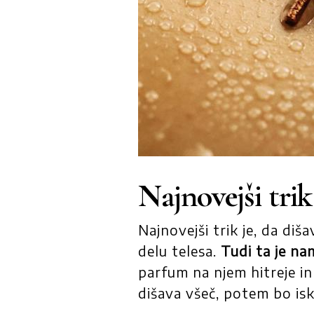
Najnovejši tri
Najnovejši trik je, da di
delu telesa.
Tudi ta je na
parfum na njem hitreje in
dišava všeč, potem bo isk