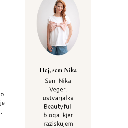
Hej, sem Nika
Sem Nika
Veger,
jo
ustvarjalka
je
Beautyfull
,
bloga, kjer
raziskujem