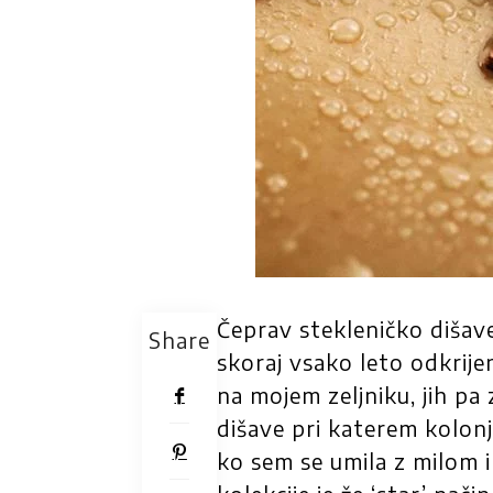
Čeprav stekleničko dišave
Share
skoraj vsako leto odkrije
na mojem zeljniku, jih pa
dišave pri katerem kolon
ko sem se umila z milom i