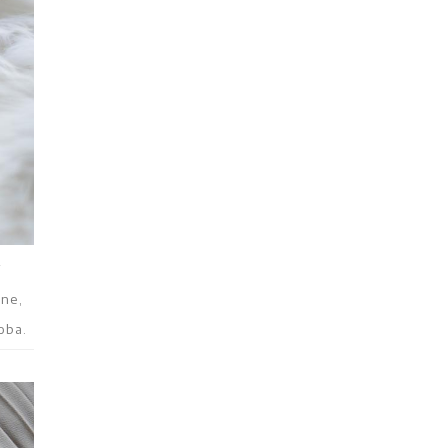
i
tne,
oba.