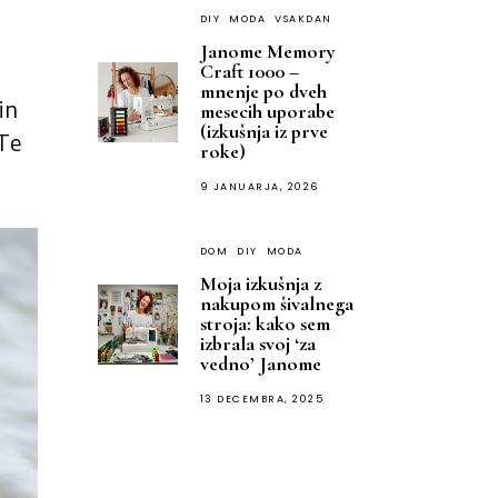
DIY
MODA
VSAKDAN
Janome Memory
Craft 1000 –
mnenje po dveh
in
mesecih uporabe
(izkušnja iz prve
 Te
roke)
9 JANUARJA, 2026
DOM
DIY
MODA
Moja izkušnja z
nakupom šivalnega
stroja: kako sem
izbrala svoj ‘za
vedno’ Janome
13 DECEMBRA, 2025