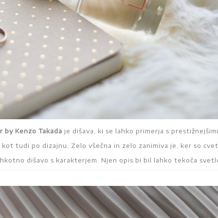
er by Kenzo Takada
je dišava, ki se lahko primerja s prestižnejšim
 kot tudi po dizajnu. Zelo všečna in zelo zanimiva je, ker so cve
ahkotno dišavo s karakterjem. Njen opis bi bil lahko tekoča svetl