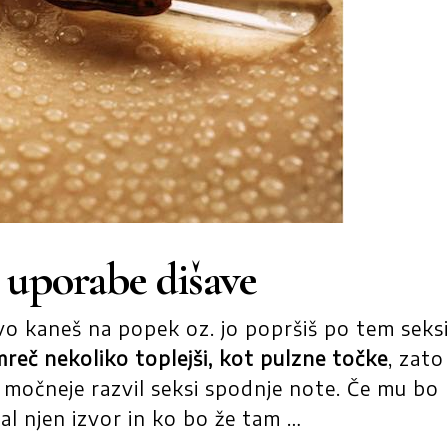
k uporabe dišave
šavo kaneš na popek oz. jo popršiš po tem seks
mreč nekoliko toplejši, kot pulzne točke
, zato
 močneje razvil seksi spodnje note. Če mu bo
al njen izvor in ko bo že tam …