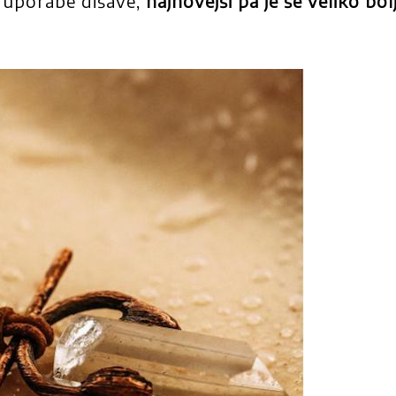
in uporabe dišave,
najnovejši pa je še veliko bol