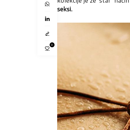
kolekcije je že ‘star’ nač
seksi.
0