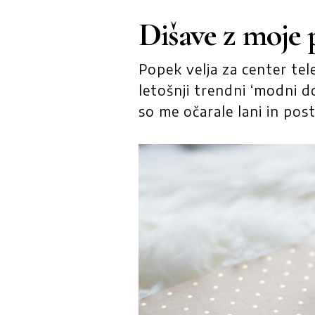
Dišave z moje 
Popek velja za center tele
letošnji trendni ‘modni d
so me očarale lani in pos