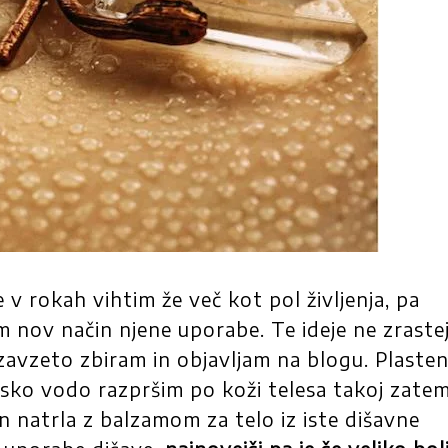
 v rokah vihtim že več kot pol življenja, pa
m nov način njene uporabe. Te ideje ne zraste
 zavzeto zbiram in objavljam na blogu. Plasten
jsko vodo razpršim po koži telesa takoj zatem
n natrla z balzamom za telo iz iste dišavne