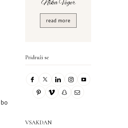
read more
Pridruži se
i
 bo
VSAKDAN