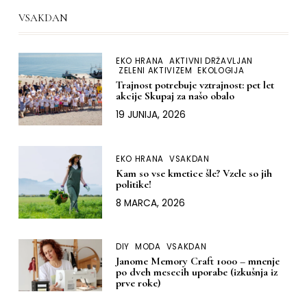
VSAKDAN
EKO HRANA
AKTIVNI DRŽAVLJAN
ZELENI AKTIVIZEM
EKOLOGIJA
Trajnost potrebuje vztrajnost: pet let
akcije Skupaj za našo obalo
19 JUNIJA, 2026
EKO HRANA
VSAKDAN
Kam so vse kmetice šle? Vzele so jih
politike!
8 MARCA, 2026
DIY
MODA
VSAKDAN
Janome Memory Craft 1000 – mnenje
po dveh mesecih uporabe (izkušnja iz
prve roke)
9 JANUARJA, 2026