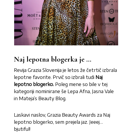
Naj lepotna blogerka je …
Revija Grazia Slovenija je letos že četrtič izbrala
lepotne favorite. Prvič so izbrali tudi
Naj
lepotno blogerko.
Poleg mene so bile v tej
kategoriji nominirane še Lepa Afna, Jasna Vale
in Mateja’s Beauty Blog.
Laskavi naslov, Grazia Beauty Awards za Naj
lepotno blogerko, sem prejela jaz. Jeeej…
bjutiful!