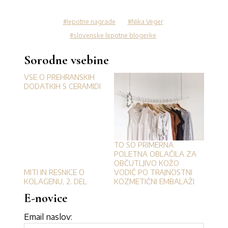
lepotne nagrade
Nika Veger
slovenske lepotne blogerke
Sorodne vsebine
VSE O PREHRANSKIH
DODATKIH S CERAMIDI
TO SO PRIMERNA
POLETNA OBLAČILA ZA
OBČUTLJIVO KOŽO
MITI IN RESNICE O
VODIČ PO TRAJNOSTNI
KOLAGENU, 2. DEL
KOZMETIČNI EMBALAŽI
E-novice
Email naslov: