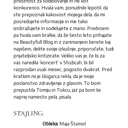
priložnost za sodelovanje in ne kot
konkurenco. Hvala vam, ponudniki lepotil, da
ste prepoznali kakovost mojega dela, da mi
posredujete informacije in me tako
izobražujete in sodelujete z mano. Predvsem
pa hvala vam bralke, da že šesto leto prihajate
na Beautyfull Blog in z zanimanjem berete kaj
napišem, delite svoje izkušnje, priporočate, tudi
prijateljsko kritizirate. Veliko vas je, če bi za
vas naredila ‘koncert’ v Stožicah, bi bil
razprodan vsak mesec, pogosto dvakrat. Pred
kratkim mi je šlogarca rekla, da je moje
poslanstvo zdravljenje z glasom. To bom
prepustila Tomiju in Tokcu, jaz pa bom še
naprej namesto pela, pisala.
STAJLING:
Obleka:
Maja Štamol