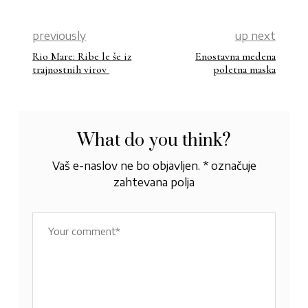
previously
up next
Rio Mare: Ribe le še iz
Enostavna medena
trajnostnih virov
poletna maska
What do you think?
Vaš e-naslov ne bo objavljen.
*
označuje
zahtevana polja