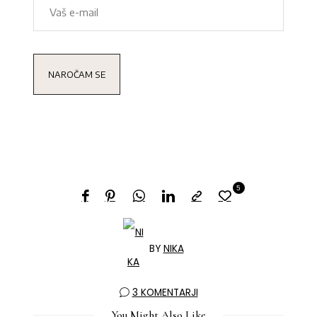
5
BY
NIKA
3 KOMENTARJI
You Might Also Like