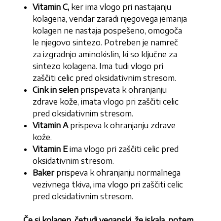
Vitamin C,
ker ima vlogo pri nastajanju
kolagena, vendar zaradi njegovega jemanja
kolagen ne nastaja pospešeno, omogoča
le njegovo sintezo. Potreben je namreč
za izgradnjo aminokislin, ki so ključne za
sintezo kolagena. Ima tudi vlogo pri
zaščiti celic pred oksidativnim stresom.
Cink in selen
prispevata k ohranjanju
zdrave kože, imata vlogo pri zaščiti celic
pred oksidativnim stresom.
Vitamin A
prispeva k ohranjanju zdrave
kože.
Vitamin E
ima vlogo pri zaščiti celic pred
oksidativnim stresom.
Baker
prispeva k ohranjanju normalnega
vezivnega tkiva, ima vlogo pri zaščiti celic
pred oksidativnim stresom.
Če si kolagen, četudi veganski, že iskala, potem