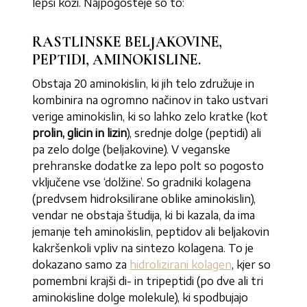
lepši koži. Najpogosteje so to:
RASTLINSKE BELJAKOVINE,
PEPTIDI, AMINOKISLINE.
Obstaja 20 aminokislin, ki jih telo združuje in
kombinira na ogromno načinov in tako ustvari
verige aminokislin, ki so lahko zelo kratke (kot
prolin, glicin in lizin
), srednje dolge (peptidi) ali
pa zelo dolge (beljakovine). V veganske
prehranske dodatke za lepo polt so pogosto
vključene vse ‘dolžine’. So gradniki kolagena
(predvsem hidroksilirane oblike aminokislin),
vendar ne obstaja študija, ki bi kazala, da ima
jemanje teh aminokislin, peptidov ali beljakovin
kakršenkoli vpliv na sintezo kolagena. To je
dokazano samo za
hidrolizirani kolagen
, kjer so
pomembni krajši di- in tripeptidi (po dve ali tri
aminokisline dolge molekule), ki spodbujajo