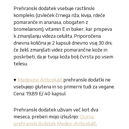
Prehranski dodatek vsebuje rastlinski
kompleks (izvleček črnega riža, kivija, rdeče
pomaranče in ananasa, obogaten z
bromelainom), vitamin E in baker, kar prispeva
k zmanjšanju videza celulita. Priporočena
dnevna količina je 2 kapsuli dnevno vsaj 30 dni,
če želiš zmanjšati videz pomarančne kože in
poskrbeti, da je tvoja koža bolj čvrsta po vsem
telesu.
♥
Medexovi Anticelulit
prehranski dodatki ne
vsebujejo glutena in so primerni tudi za vegane.
Cena: 19,89 E/ 40 kapsul.
Prehranski dodatek uživam več kot dva
meseca, preberi mojo izkušnjo:
Ocena:
prehranski dodatek Medex-Anticelulit
.