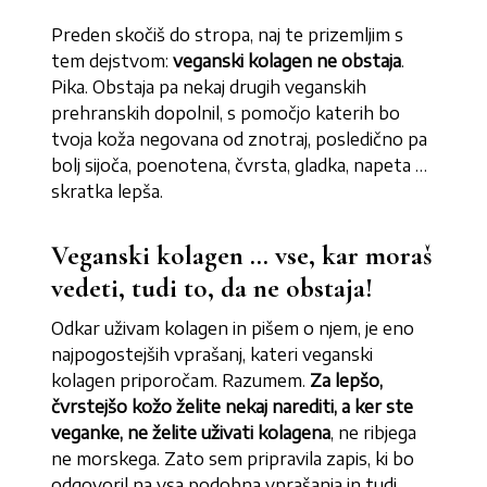
Preden skočiš do stropa, naj te prizemljim s
tem dejstvom:
veganski kolagen ne obstaja
.
Pika. Obstaja pa nekaj drugih veganskih
prehranskih dopolnil, s pomočjo katerih bo
tvoja koža negovana od znotraj, posledično pa
bolj sijoča, poenotena, čvrsta, gladka, napeta …
skratka lepša.
Veganski kolagen … vse, kar moraš
vedeti, tudi to, da ne obstaja!
Odkar uživam kolagen in pišem o njem, je eno
najpogostejših vprašanj, kateri veganski
kolagen priporočam. Razumem.
Za lepšo,
čvrstejšo kožo želite nekaj narediti, a ker ste
veganke, ne želite uživati kolagena
, ne ribjega
ne morskega. Zato sem pripravila zapis, ki bo
odgovoril na vsa podobna vprašanja in tudi