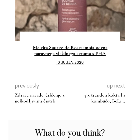
Melvita Source de Roses: moja ocena
naravnega vlažilnega seruma s PHA
10 JULIJA, 2026
previously
up next
Zdrave navade: čiščenje z
3 x trenden koktajl s
neškodljivimi čistili
kombučo, BeLife
kombučo
What do you think?