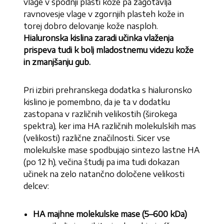
vlage v spodnji plasti kože pa zagotavlja
ravnovesje vlage v zgornjih plasteh kože in
torej dobro delovanje kože nasploh.
Hialuronska kislina zaradi učinka vlaženja
prispeva tudi k bolj mladostnemu videzu kože
in zmanjšanju gub.
Pri izbiri prehranskega dodatka s hialuronsko
kislino je pomembno, da je ta v dodatku
zastopana v različnih velikostih (širokega
spektra), ker ima HA različnih molekulskih mas
(velikosti) različne značilnosti. Sicer vse
molekulske mase spodbujajo sintezo lastne HA
(po 12 h), večina študij pa ima tudi dokazan
učinek na zelo natančno določene velikosti
delcev:
HA majhne molekulske mase (5–600 kDa)