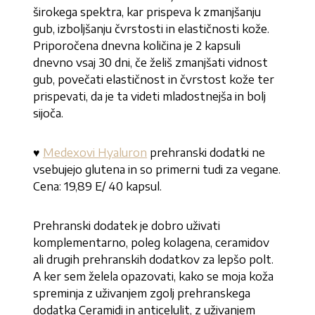
širokega spektra, kar prispeva k zmanjšanju
gub, izboljšanju čvrstosti in elastičnosti kože.
Priporočena dnevna količina je 2 kapsuli
dnevno vsaj 30 dni, če želiš zmanjšati vidnost
gub, povečati elastičnost in čvrstost kože ter
prispevati, da je ta videti mladostnejša in bolj
sijoča.
♥
Medexovi Hyaluron
prehranski dodatki ne
vsebujejo glutena in so primerni tudi za vegane.
Cena: 19,89 E/ 40 kapsul.
Prehranski dodatek je dobro uživati
komplementarno, poleg kolagena, ceramidov
ali drugih prehranskih dodatkov za lepšo polt.
A ker sem želela opazovati, kako se moja koža
spreminja z uživanjem zgolj prehranskega
dodatka Ceramidi in anticelulit, z uživanjem