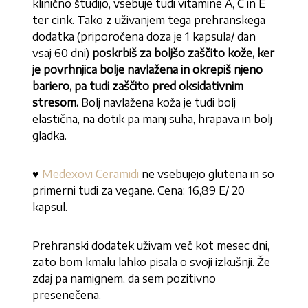
klinično študijo, vsebuje tudi vitamine A, C in E
ter cink. Tako z uživanjem tega prehranskega
dodatka (priporočena doza je 1 kapsula/ dan
vsaj 60 dni)
poskrbiš za boljšo zaščito kože, ker
je povrhnjica bolje navlažena in okrepiš njeno
bariero, pa tudi zaščito pred oksidativnim
stresom.
Bolj navlažena koža je tudi bolj
elastična, na dotik pa manj suha, hrapava in bolj
gladka.
♥
Medexovi Ceramidi
ne vsebujejo glutena in so
primerni tudi za vegane. Cena: 16,89 E/ 20
kapsul.
Prehranski dodatek uživam več kot mesec dni,
zato bom kmalu lahko pisala o svoji izkušnji. Že
zdaj pa namignem, da sem pozitivno
presenečena.