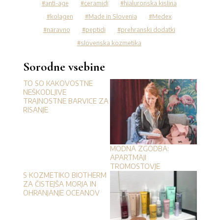
anti-age
ceramidi
hialuronska kislina
kolagen
Made in Slovenia
Medex
naravno
peptidi
prehranski dodatki
slovenska kozmetika
Sorodne vsebine
TO SO KAKOVOSTNE
NEŠKODLJIVE
TRAJNOSTNE BARVICE ZA
RISANJE
MODNA ZGODBA:
APARTMAJI
TROMOSTOVJE
S KOZMETIKO BIOTHERM
ZA ČISTEJŠA MORJA IN
OHRANJANJE OCEANOV