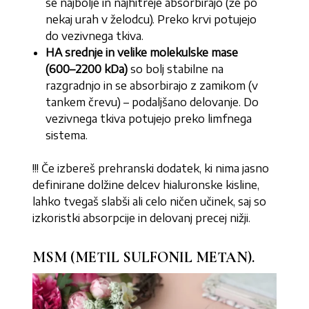
se najbolje in najhitreje absorbirajo (že po
nekaj urah v želodcu). Preko krvi potujejo
do vezivnega tkiva.
HA srednje in velike molekulske mase
(600–2200 kDa)
so bolj stabilne na
razgradnjo in se absorbirajo z zamikom (v
tankem črevu) – podaljšano delovanje. Do
vezivnega tkiva potujejo preko limfnega
sistema.
!!! Če izbereš prehranski dodatek, ki nima jasno
definirane dolžine delcev hialuronske kisline,
lahko tvegaš slabši ali celo ničen učinek, saj so
izkoristki absorpcije in delovanj precej nižji.
MSM (METIL SULFONIL METAN).