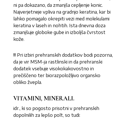
ni pa dokazano, da zmanjša cepljenje konic.
Najverjetneje vpliva na gradnjo keratina, kar bi
lahko pomagalo okrepiti vezi med molekulami
keratina v laseh in nohtih. Ista dnevna doza
zmanjšuje globoke gube in izboljša čvrstost
kože.
!!! Pri izbiri prehranskih dodatkov bodi pozorna,
da je vir MSM-ja rastlinski in da prehranski
dodatek vsebuje visokokakovostno in
prečiščeno ter biorazpoložljivo organsko
obliko žvepla.
VITAMINI, MINERALI
.
idr., ki so pogosto prisotni v prehranskih
dopolnilih za lepšo polt, so tudi: