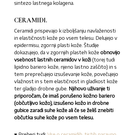
sintezo lastnega kolagena.
CERAMIDI.
Ceramidi prispevajo k izboljšanju navlaženosti
in elastičnosti kože po vsem telesu. Delujejo v
epidermisu, zgornji plasti kože. Študije
dokazujejo, da v zgornjih plasteh kože
obnovijo
vsebnost lastnih ceramidov v koži
(torej tudi
lipidno bariero kože, njeno lastno zaščito) in s
tem preprečujejo izsuševanje kože, povečujejo
vlažnost in s tem elastičnost in gladkost kože
ter gladijo drobne gube.
Njihovo uživanje ti
priporočam, če imaš porušeno kožno bariero
(občutljivo kožo), izsušeno kožo in drobne
gubice zaradi suhe kože ali če se želiš znebiti
občutka suhe kože po vsem telesu.
♥ Preberi tudi:
Vse o ceramidih, tistih naravno