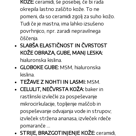
KOŽE:
ceramidi, še posebej, če bi rada
okrepila lastno zaščito kože. To ne
pomeni, da so ceramidi zgolj za suho kožo.
Tudi če je mastna, ima lahko izsušeno
povrhnjico, npr. zaradi nepravilnega
čiščenja.
SLABŠA ELASTIČNOST IN ČVRSTOST
KOŽE OBRAZA, GUBE, MANJ LESKA:
hialuronska kislina.
GLOBOKE GUBE:
MSM, hialuronska
kislina.
TEŽAVE Z NOHTI IN LASMI:
MSM.
CELULIT, NEČVRSTA KOŽA:
baker in
rastlinski izvlečki za pospeševanje
mikrocirkulacije, topljenje maščob in
pospeševanje odvajanja vode in strupov;
izvleček stržena ananasa, izvleček rdeče
pomaranče …
STRIJE, BRAZGOTINJENJE KOŽE:
ceramidi,