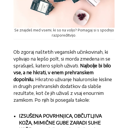
Se znajdeš med vsemi, ki so na voljo? Pomagaj si s spodnjo
razporeditvijo.
Ob zgoraj naštetih veganskih učinkovinah, ki
vplivajo na lepšo polt, si morda zmedena in se
sprašuješ, katero sploh uživati.
Najbolje bi bilo
vse, a ne hkrati, v enem prehranskem
dopolnilu.
Hkratno uživanje hialuronske kisline
in drugih prehranskih dodatkov da slabše
rezultate, kot če jih uživaš z vsaj enournim
zamikom. Po njih bi posegala takole:
IZSUŠENA POVRHNJICA, OBČUTLJIVA
KOŽA, MIMIČNE GUBE ZARADI SUHE