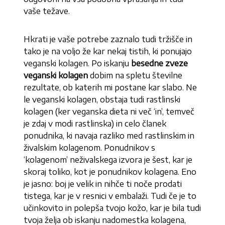
vaše težave.
Hkrati je vaše potrebe zaznalo tudi tržišče in
tako je na voljo že kar nekaj tistih, ki ponujajo
veganski kolagen. Po iskanju
besedne zveze
veganski kolagen
dobim na spletu številne
rezultate, ob katerih mi postane kar slabo. Ne
le veganski kolagen, obstaja tudi rastlinski
kolagen (ker veganska dieta ni več ‘in’, temveč
je zdaj v modi rastlinska) in celo članek
ponudnika, ki navaja razliko med rastlinskim in
živalskim kolagenom. Ponudnikov s
‘kolagenom’ neživalskega izvora je šest, kar je
skoraj toliko, kot je ponudnikov kolagena. Eno
je jasno: boj je velik in nihče ti noče prodati
tistega, kar je v resnici v embalaži. Tudi če je to
učinkovito in polepša tvojo kožo, kar je bila tudi
tvoja želja ob iskanju nadomestka kolagena,