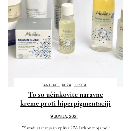
ANTI-AGE
KOŽA
LEPOTA
To so učinkovite naravne
kreme proti hiperpigmentaciji
9 JUNIJA, 2021
‘’Zaradi staranja in vpliva UV-žarkov moja polt