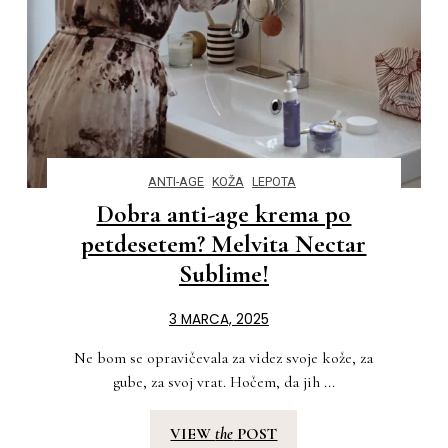
ANTI-AGE
KOŽA
LEPOTA
Dobra anti-age krema po
petdesetem? Melvita Nectar
Sublime!
3 MARCA, 2025
Ne bom se opravičevala za videz svoje kože, za
gube, za svoj vrat. Hočem, da jih ...
VIEW
the
POST