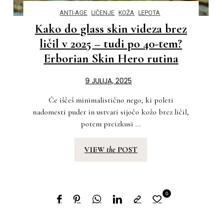
ANTI-AGE
LIČENJE
KOŽA
LEPOTA
Kako do glass skin videza brez
ličil v 2025 – tudi po 40-tem?
Erborian Skin Hero rutina
9 JULIJA, 2025
Če iščeš minimalistično nego, ki poleti
nadomesti puder in ustvari sijočo kožo brez ličil,
potem preizkusi ...
VIEW
the
POST
0