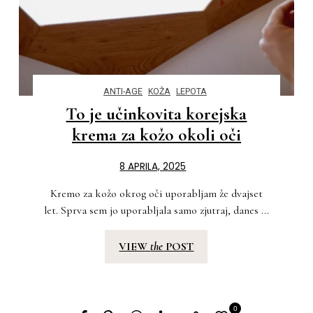
ANTI-AGE
KOŽA
LEPOTA
To je učinkovita korejska
krema za kožo okoli oči
8 APRILA, 2025
Kremo za kožo okrog oči uporabljam že dvajset
let. Sprva sem jo uporabljala samo zjutraj, danes ...
VIEW
the
POST
0