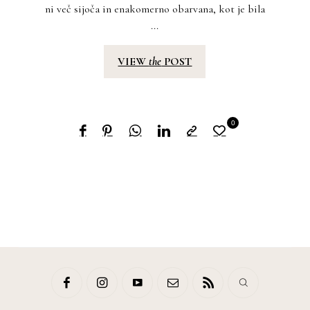
ni več sijoča in enakomerno obarvana, kot je bila
...
VIEW
the
POST
0