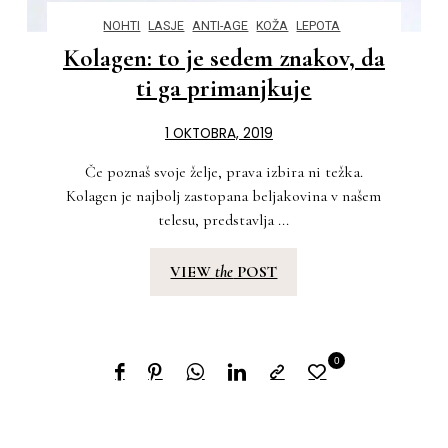
NOHTI
LASJE
ANTI-AGE
KOŽA
LEPOTA
Kolagen: to je sedem znakov, da
ti ga primanjkuje
1 OKTOBRA, 2019
Če poznaš svoje želje, prava izbira ni težka.
Kolagen je najbolj zastopana beljakovina v našem
telesu, predstavlja ...
VIEW
the
POST
0