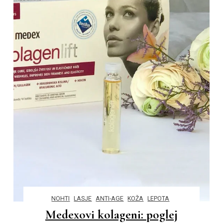
NOHTI
LASJE
ANTI-AGE
KOŽA
LEPOTA
Medexovi kolageni: poglej