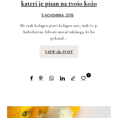
kateri je pisan na tvojo kožo
5 NOVEMBRA, 2019
Ni vsak kolagen pravi kolagen zate, tudi če je
hidroliziran. Izbrati moraš takšnega, ki bo
pokazal ...
VIEW
the
POST
0