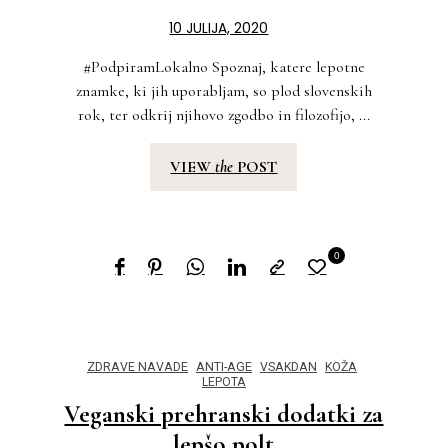
10 JULIJA, 2020
#PodpiramLokalno Spoznaj, katere lepotne
znamke, ki jih uporabljam, so plod slovenskih
rok, ter odkrij njihovo zgodbo in filozofijo, ...
VIEW
the
POST
0
ZDRAVE NAVADE
ANTI-AGE
VSAKDAN
KOŽA
LEPOTA
Veganski prehranski dodatki za
lepšo polt