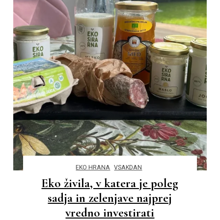
EKO HRANA
VSAKDAN
Eko živila, v katera je poleg
sadja in zelenjave najprej
vredno investirati