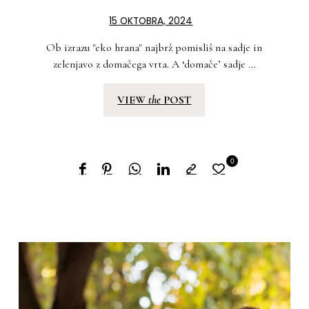
15 OKTOBRA, 2024
Ob izrazu "eko hrana" najbrž pomisliš na sadje in
zelenjavo z domačega vrta. A ‘domače’ sadje ...
VIEW
the
POST
0