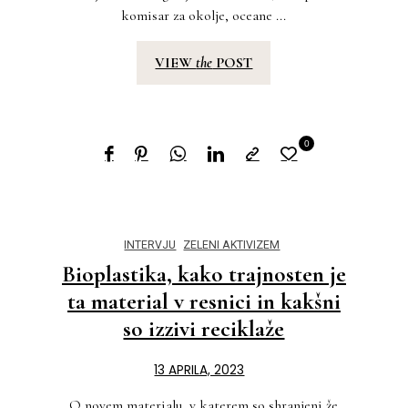
komisar za okolje, oceane ...
VIEW
the
POST
0
INTERVJU
ZELENI AKTIVIZEM
Bioplastika, kako trajnosten je
ta material v resnici in kakšni
so izzivi reciklaže
13 APRILA, 2023
O novem materialu, v katerem so shranjeni že