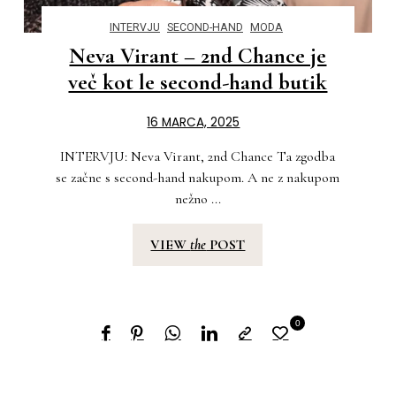
INTERVJU
SECOND-HAND
MODA
Neva Virant – 2nd Chance je
več kot le second-hand butik
16 MARCA, 2025
INTERVJU: Neva Virant, 2nd Chance Ta zgodba
se začne s second-hand nakupom. A ne z nakupom
nežno ...
VIEW
the
POST
0