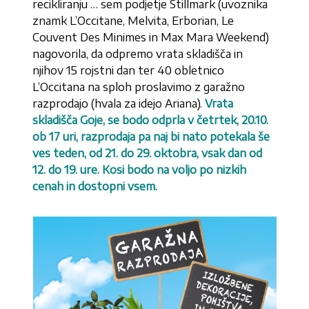
recikliranju … sem podjetje Stillmark (uvoznika
znamk L’Occitane, Melvita, Erborian, Le
Couvent Des Minimes in Max Mara Weekend)
nagovorila, da odpremo vrata skladišča in
njihov 15 rojstni dan ter 40 obletnico
L’Occitana na sploh proslavimo z garažno
razprodajo (hvala za idejo Ariana).
Vrata
skladišča Goje, se bodo odprla v četrtek, 20.10.
ob 17 uri, razprodaja pa naj bi nato potekala še
ves teden, od 21. do 29. oktobra, vsak dan od
12. do 19. ure. Kosi bodo na voljo po nizkih
cenah in dostopni vsem.