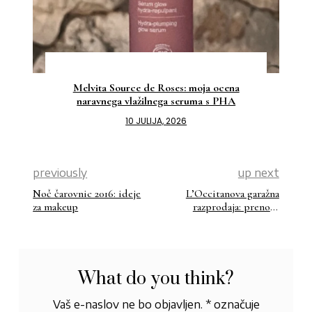
Melvita Source de Roses: moja ocena
naravnega vlažilnega seruma s PHA
10 JULIJA, 2026
previously
up next
Noč čarovnic 2016: ideje
L’Occitanova garažna
za makeup
razprodaja: prenova
stanovanja 1
What do you think?
Vaš e-naslov ne bo objavljen.
*
označuje