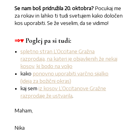
Se nam boš pridružila 20. oktobra?
Pocukaj me
za rokav in lahko ti tudi svetujem kako določen
kos uporabiti. Se že veselim, da se vidimo!
⇒♥
Poglej pa si tudi:
spletno stran L’Occitane Gražna
razprodaja, na kateri je objavljenih že nekaj
kosov, ki bodo na voljo
kako
ponovno uporabiti varčno sijalko
(ideja za božični okras)
kaj sem
iz kosov L’Occitanove Gražne
razprodaje že ustvarila
.
Maham,
Nika