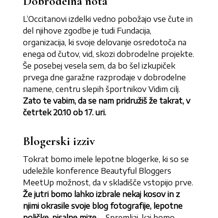
Dobrodelna nota
L’Occitanovi izdelki vedno pobožajo vse čute in
del njihove zgodbe je tudi Fundacija,
organizacija, ki svoje delovanje osredotoča na
enega od čutov, vid, skozi dobrodelne projekte.
Še posebej vesela sem, da bo šel izkupiček
prvega dne garažne razprodaje v dobrodelne
namene, centru slepih športnikov Vidim cilj.
Zato te vabim, da se nam pridružiš že takrat, v
četrtek 20.10 ob 17. uri.
Blogerski izziv
Tokrat bomo imele lepotne blogerke, ki so se
udeležile konference Beautyful Bloggers
MeetUp možnost, da v skladišče vstopijo prve.
Že jutri bomo lahko izbrale nekaj kosov in z
njimi okrasile svoje blog fotografije, lepotne
poličke, pisalne mize
… Spremljaj, kaj bomo