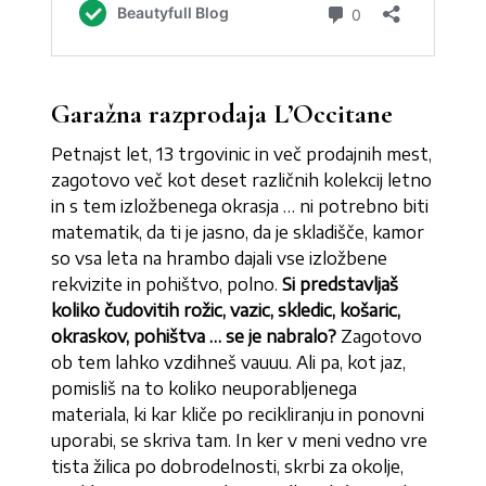
Garažna razprodaja L’Occitane
Petnajst let, 13 trgovinic in več prodajnih mest,
zagotovo več kot deset različnih kolekcij letno
in s tem izložbenega okrasja … ni potrebno biti
matematik, da ti je jasno, da je skladišče, kamor
so vsa leta na hrambo dajali vse izložbene
rekvizite in pohištvo, polno.
Si predstavljaš
koliko čudovitih rožic, vazic, skledic, košaric,
okraskov, pohištva … se je nabralo?
Zagotovo
ob tem lahko vzdihneš vauuu. Ali pa, kot jaz,
pomisliš na to koliko neuporabljenega
materiala, ki kar kliče po recikliranju in ponovni
uporabi, se skriva tam. In ker v meni vedno vre
tista žilica po dobrodelnosti, skrbi za okolje,