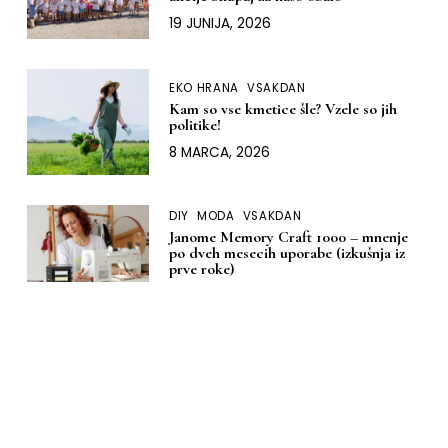
19 JUNIJA, 2026
EKO HRANA
VSAKDAN
Kam so vse kmetice šle? Vzele so jih
politike!
8 MARCA, 2026
DIY
MODA
VSAKDAN
Janome Memory Craft 1000 – mnenje
po dveh mesecih uporabe (izkušnja iz
prve roke)
9 JANUARJA, 2026
DOM
DIY
MODA
Moja izkušnja z nakupom šivalnega
stroja: kako sem izbrala svoj ‘za vedno’
Janome
13 DECEMBRA, 2025