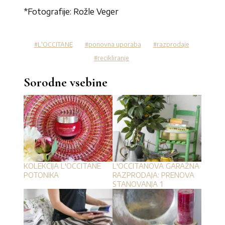
*Fotografije: Rožle Veger
L'OCCITANE
ponovna uporaba
razprodaje
recikliranje
Sorodne vsebine
KOLEKCIJA L'OCCITANE
L'OCCITANOVA GARAŽNA
POTONIKA
RAZPRODAJA: PRENOVA
STANOVANJA 1