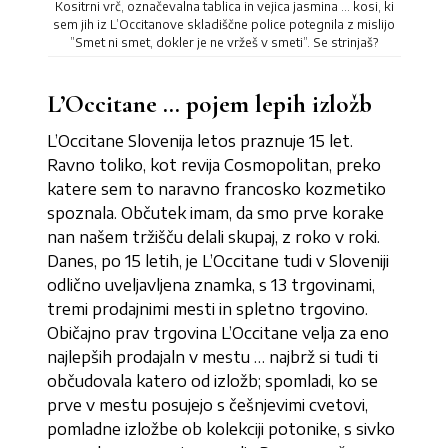
Kositrni vrč, označevalna tablica in vejica jasmina … kosi, ki
sem jih iz L’Occitanove skladiščne police potegnila z mislijo
”Smet ni smet, dokler je ne vržeš v smeti”. Se strinjaš?
L’Occitane … pojem lepih izložb
L’Occitane Slovenija letos praznuje 15 let.
Ravno toliko, kot revija Cosmopolitan, preko
katere sem to naravno francosko kozmetiko
spoznala. Občutek imam, da smo prve korake
nan našem tržišču delali skupaj, z roko v roki.
Danes, po 15 letih, je L’Occitane tudi v Sloveniji
odlično uveljavljena znamka, s 13 trgovinami,
tremi prodajnimi mesti in spletno trgovino.
Običajno prav trgovina L’Occitane velja za eno
najlepših prodajaln v mestu … najbrž si tudi ti
občudovala katero od izložb; spomladi, ko se
prve v mestu posujejo s češnjevimi cvetovi,
pomladne izložbe ob kolekciji potonike, s sivko