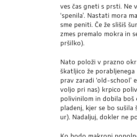
ves čas gneti s prsti. Ne 
‘spenila’. Nastati mora m
sme peniti. Če že slišiš 
zmes premalo mokra in se 
pršilko).
Nato položi v prazno okr
škatljico že porabljenega
prav zaradi ‘old-school’ 
voljo pri nas) krpico poli
polivinilom in dobila boš
pladenj, kjer se bo sušila
ur). Nadaljuj, dokler ne p
Ko bodo makroni popolnom