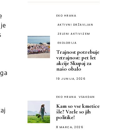
e
EKO HRANA
je
AKTIVNI DRŽAVLJAN
s
ZELENI AKTIVIZEM
EKOLOGIJA
Trajnost potrebuje
vztrajnost: pet let
akcije Skupaj za
našo obalo
 ga
19 JUNIJA, 2026
EKO HRANA
VSAKDAN
Kam so vse kmetice
aj
šle? Vzele so jih
politike!
8 MARCA, 2026