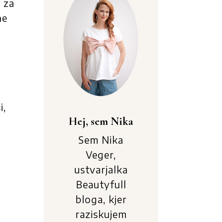
 za
ne
i,
Hej, sem Nika
Sem Nika
Veger,
ustvarjalka
Beautyfull
bloga, kjer
raziskujem