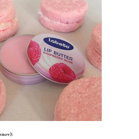
onov):