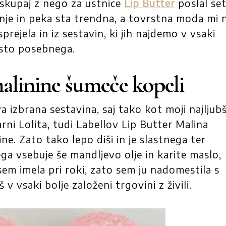
i skupaj z nego za ustnice
Lip Butter
poslal set
nje in peka sta trendna, a tovrstna moda mi 
prejela in iz sestavin, ki jih najdemo v vsaki
čisto posebnega.
alinine šumeče kopeli
 izbrana sestavina, saj tako kot moji najljubš
rni Lolita, tudi Labellov Lip Butter Malina
e. Zato tako lepo diši in je slastnega ter
ga vsebuje še mandljevo olje in karite maslo,
nisem imela pri roki, zato sem ju nadomestila s
š v vsaki bolje založeni trgovini z živili.