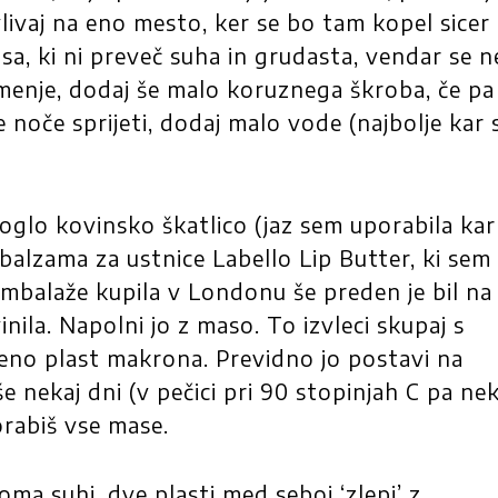
vlivaj na eno mesto, ker se bo tam kopel sicer
asa, ki ni preveč suha in grudasta, vendar se n
šumenje, dodaj še malo koruznega škroba, če pa 
noče sprijeti, dodaj malo vode (najbolje kar 
oglo kovinsko škatlico (jaz sem uporabila kar
 balzama za ustnice Labello Lip Butter, ki sem
embalaže kupila v Londonu še preden je bil na
vinila. Napolni jo z maso. To izvleci skupaj s
 eno plast makrona. Previdno jo postavi na
 še nekaj dni (v pečici pri 90 stopinjah C pa nek
orabiš vse mase.
a suhi, dve plasti med seboj ‘zlepi’ z