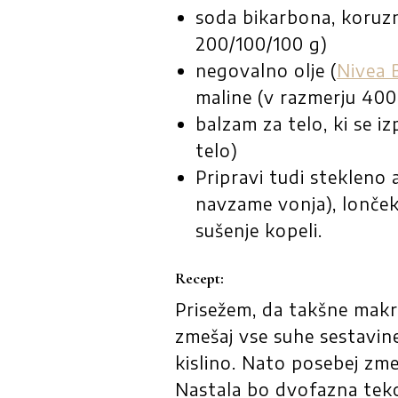
soda bikarbona, koruzni
200/100/100 g)
negovalno olje (
Nivea 
maline (v razmerju 400 
balzam za telo, ki se i
telo)
Pripravi tudi stekleno 
navzame vonja), lonček
sušenje kopeli.
Recept:
Prisežem, da takšne makr
zmešaj vse suhe sestavin
kislino. Nato posebej zme
Nastala bo dvofazna tekoč