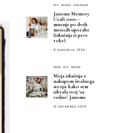
DIY
MODA
VSAKDAN
Janome Memory
Craft 1000 –
mnenje po dveh
mesecih uporabe
(izkušnja iz prve
roke)
9 JANUARJA, 2026
DOM
DIY
MODA
Moja izkušnja z
nakupom šivalnega
stroja: kako sem
izbrala svoj ‘za
vedno’ Janome
13 DECEMBRA, 2025