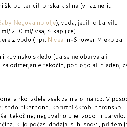
 škrob ter citronska kislina (v razmerju
Baby Negovalno olje
), voda, jedilno barvilo
ml/ 200 ml/ vsaj 4 kapljice)
zpere z vodo (npr.
Nivea
In-Shower Mleko za
ali kovinsko skledo (da se ne obarva ali
 za odmerjanje tekočin, podlogo ali pladenj z
one lahko izdela vsak za malo malico. V poso
e; sodo bikarbono, koruzni škrob, citronsko
šaj tekočine; negovalno olje, vodo in barvilo.
ina, ki jo počasi dodajaj suhi snovi, pri tem j