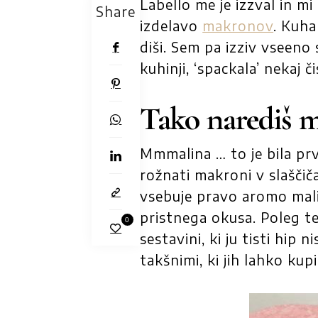
Labello me je izzval in m
Share
izdelavo
makronov
. Kuha
diši. Sem pa izziv vseeno s
kuhinji, ‘spackala’ nekaj 
Tako narediš m
Mmmalina … to je bila prva
rožnati makroni v slaščiča
vsebuje pravo aromo malin
pristnega okusa. Poleg te
0
sestavini, ki ju tisti hip 
takšnimi, ki jih lahko kupi