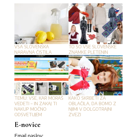
VSA SLOVENSKA
TO SO VSE SLOVENSKE
NARAVNA ČISTILA
ZNAMKE PLETENIN
TEMU: VSE, KAR MORAŠ
KAKO SKRBETI ZA
VEDETI – IN ZAKAJ TI
OBLAČILA, DA BOMO Z
NAKUP MOČNO
NJIMI V DOLGOTRAJNI
ODSVETUJEM
ZVEZI
E-novice
Email naslov: