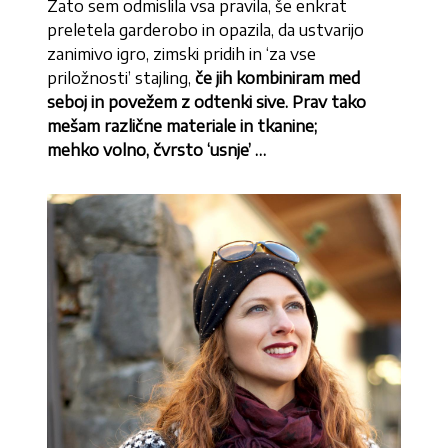
Zato sem odmislila vsa pravila, še enkrat
preletela garderobo in opazila, da ustvarijo
zanimivo igro, zimski pridih in ‘za vse
priložnosti’ stajling,
če jih kombiniram med
seboj in povežem z odtenki sive. Prav tako
mešam različne materiale in tkanine;
mehko volno, čvrsto ‘usnje’ …