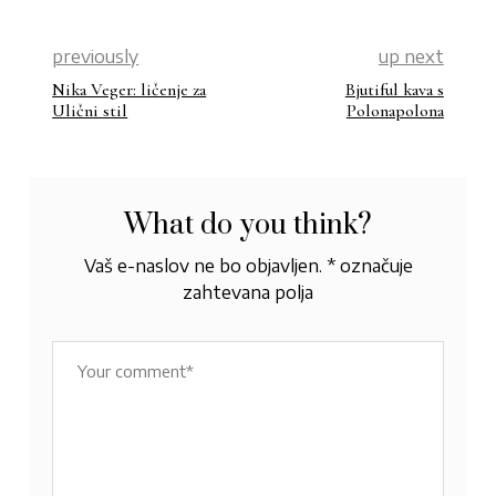
previously
up next
Nika Veger: ličenje za
Bjutiful kava s
Ulični stil
Polonapolona
What do you think?
Vaš e-naslov ne bo objavljen.
*
označuje
zahtevana polja