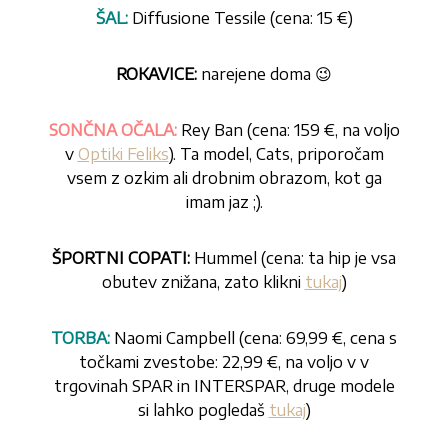
ŠAL:
Diffusione Tessile (cena: 15 €)
ROKAVICE:
narejene doma 😉
SONČNA OČALA:
Rey Ban (cena: 159 €, na voljo
v
Optiki Feliks
). Ta model, Cats, priporočam
vsem z ozkim ali drobnim obrazom, kot ga
imam jaz ;).
ŠPORTNI COPATI:
Hummel (cena: ta hip je vsa
obutev znižana, zato klikni
tukaj
)
TORBA:
Naomi Campbell (cena: 69,99 €, cena s
točkami zvestobe: 22,99 €, na voljo v v
trgovinah SPAR in INTERSPAR, druge modele
si lahko pogledaš
tukaj
)