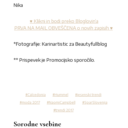
Nika
♥ Klikni in bodi preko Bloglovin’a
PRVA NA MAIL OBVEŠČENA o novih zapisih ♥
*Fotografije: Karinartistic za Beautyfullblog
** Prispevek je Promocijsko sporočilo.
Calcedonia
Hummel
jesenski trendi
moda 2017
NaomiCampbell
SparSlovenija
trendi 2017
Sorodne vsebine