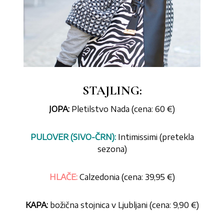
STAJLING:
JOPA:
Pletilstvo Nada
(cena: 60 €)
PULOVER (SIVO-ČRN):
Intimissimi (pretekla
sezona)
HLAČE:
Calzedonia (cena: 39,95 €)
KAPA:
božična stojnica v Ljubljani (cena: 9,90 €)