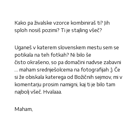
Kako pa živalske vzorce kombiniraš ti? Jih
sploh nosiš pozimi? Ti je stajling všeč?
Uganeš v katerem slovenskem mestu sem se
potikala na teh fotkah? Ni bilo še
čisto okrašeno, so pa domačini nadvse zabavni
… maham srednješolcema na fotografijah ;). Če
si že obiskala katerega od Božičnih sejmov, mi v
komentarju prosim namigni, kaj ti je bilo tam
najbolj všeč. Hvalaaa.
Maham,