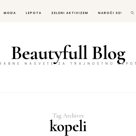
MODA
LEPOTA
ZELENI AKTIVIZEM
NAROČI SE!
Beautyfull Blog
ORABNE NASVETE ZA TRAJNOSTNO LEPO
Tag Archives
kopeli