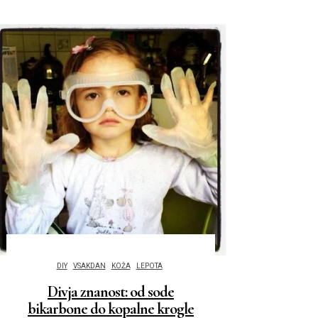
DIY
VSAKDAN
KOŽA
LEPOTA
Divja znanost: od sode
bikarbone do kopalne krogle