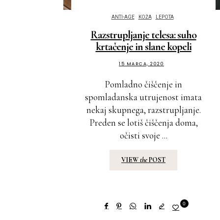
ANTI-AGE
KOŽA
LEPOTA
Razstrupljanje telesa: suho
krtačenje in slane kopeli
15 MARCA, 2020
Pomladno čiščenje in
spomladanska utrujenost imata
nekaj skupnega, razstrupljanje.
Preden se lotiš čiščenja doma,
očisti svoje ...
VIEW
the
POST
0