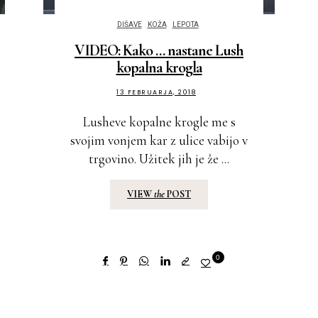
DIŠAVE
KOŽA
LEPOTA
VIDEO: Kako … nastane Lush
kopalna krogla
13 FEBRUARJA, 2018
Lusheve kopalne krogle me s
svojim vonjem kar z ulice vabijo v
trgovino. Užitek jih je že ...
VIEW
the
POST
0