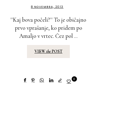
8 NOVEMBRA, 2013
''Kaj bova počeli?'' To je običajno
prvo vprašanje, ko pridem po
Amaljo v vrtec. Čez pol ...
VIEW
the
POST
0