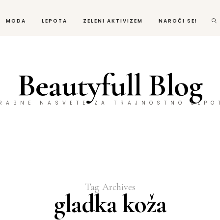
MODA
LEPOTA
ZELENI AKTIVIZEM
NAROČI SE!
Beautyfull Blog
ORABNE NASVETE ZA TRAJNOSTNO LEPO
Tag Archives
gladka koža