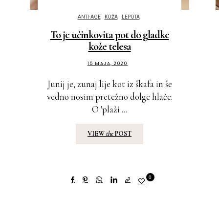
ANTI-AGE
KOŽA
LEPOTA
To je učinkovita pot do gladke
kože telesa
15 MAJA, 2020
Junij je, zunaj lije kot iz škafa in še
vedno nosim pretežno dolge hlače.
O 'plaži ...
VIEW
the
POST
0