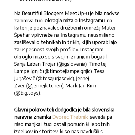
Na Beautiful Bloggers MeetUp-u je bila nadvse
zanimiva tudi
okrogla miza o Instagramu
, na
kateri je poznavalec družbenih omrežij Matej
Špehar vplivneže na Instagramu neusmiljeno
zasliševal o tehnikah in trikih, ki jih uporabljajo
za uspešnost svojih profilov. Instagram
okroglo mizo so s svojim znanjem bogatili:
Sanja Leban Trojar (@igslovenia), Timotej
Lampe Ignjič (@timotejlampeignjic), Tesa
Jurjaševič (@tesajurjasevic), Jernej
Zver (@jernejkitchen), Mark Jan Kirn
(@big.toys).
Glavni pokrovitelj dodgodka je bila slovenska
naravna znamka
Dvorec Trebnik
, seveda pa
niso manjkali tudi ostali ponudniki lepotnih
izdelkov in storitev, ki so nas navdušili s