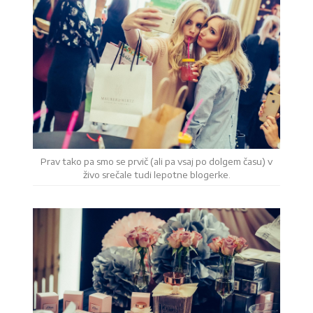
Prav tako pa smo se prvič (ali pa vsaj po dolgem času) v
živo srečale tudi lepotne blogerke.