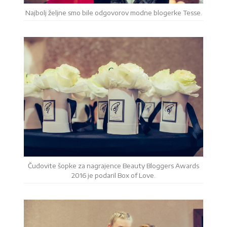
Najbolj željne smo bile odgovorov modne blogerke Tesse.
Čudovite šopke za nagrajence Beauty Bloggers Awards
2016 je podaril Box of Love.