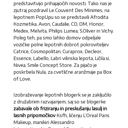
predstavitvijo prihajajočih novosti. Tako nas je
zjutraj pozdravil Le Couvent Des Minimes, na
lepotnem PopUpu so se predstavili Afrodita
Kozmetika, Avon, Caudalie, CD, DM, Honor,
Medex, Melvita, Philips Lumea, S.Oliver in Vichy.
Poleg teh, pa smo lahko domov odpeljale
vozičke polne lepotnih dobrot pokroviteljev
Catrice, Cosmopolitan, Curaprox, Decleor,
Essence, Labello, Labri vilinska lepota, Ličila.si,
Nivea, Smile Concept Store. Za pijačo je
poskrbela Nula, za cvetlične aranžmaje pa Box
of Love.
Izobraževanje lepotnih blogerk se je zaključilo
z družabnim razvajanjem, saj so se blogerke
zabavale ob friziranju in preskušanju lasulj in
lasnih pripomočkov
Ksfh, ličenju L’Oreal Paris
Makeup, manikiri Alessandro