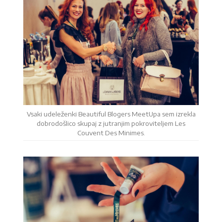
Vsaki udeleženki Beautiful Blogers MeetUpa sem izrekla
dobrodošlico skupaj z jutranjim pokroviteljem Les
Couvent Des Minimes.