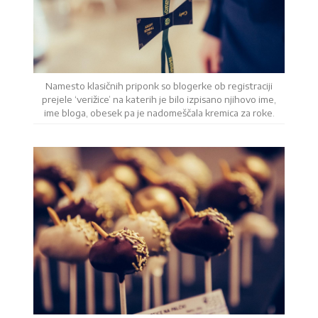
Namesto klasičnih priponk so blogerke ob registraciji
prejele ‘verižice’ na katerih je bilo izpisano njihovo ime,
ime bloga, obesek pa je nadomeščala kremica za roke.