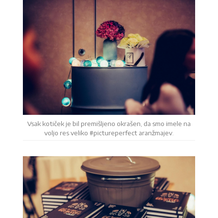
Vsak kotiček je bil premišljeno okrašen, da smo imele na
voljo res veliko #pictureperfect aranžmajev.