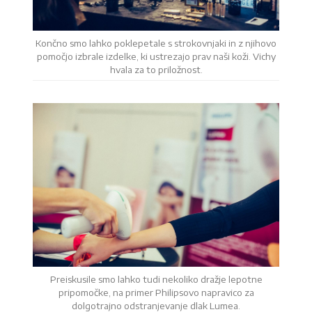
Končno smo lahko poklepetale s strokovnjaki in z njihovo
pomočjo izbrale izdelke, ki ustrezajo prav naši koži. Vichy
hvala za to priložnost.
Preiskusile smo lahko tudi nekoliko dražje lepotne
pripomočke, na primer Philipsovo napravico za
dolgotrajno odstranjevanje dlak Lumea.