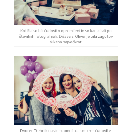
Kotički so bili čudovito opremljeni in so kar klicali po
številnih fotografijah. Dišava s. Oliver je bila zagotov
slikana največkrat.
Dvorec Trebnik nas je spomnil, da smo res čudovite.