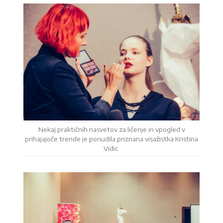
Nekaj praktičnih nasvetov za ličenje in vpogled v
prihajajoče trende je ponudila priznana visažistka Kristina
Vidic.