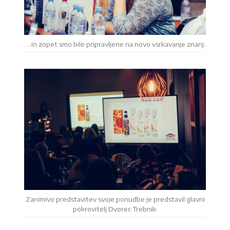
… in zopet smo bile pripravljene na novo vsrkavanje znanj.
Zanimivo predstavitev svoje ponudbe je predstavil glavni
pokrovitelj Dvorec Trebnik.