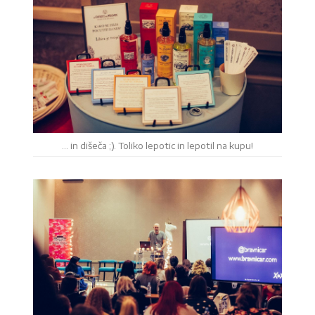
… in dišeča ;). Toliko lepotic in lepotil na kupu!