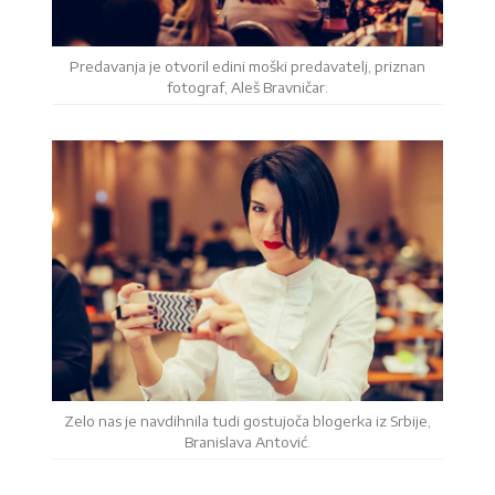
Predavanja je otvoril edini moški predavatelj, priznan
fotograf, Aleš Bravničar.
Zelo nas je navdihnila tudi gostujoča blogerka iz Srbije,
Branislava Antović.