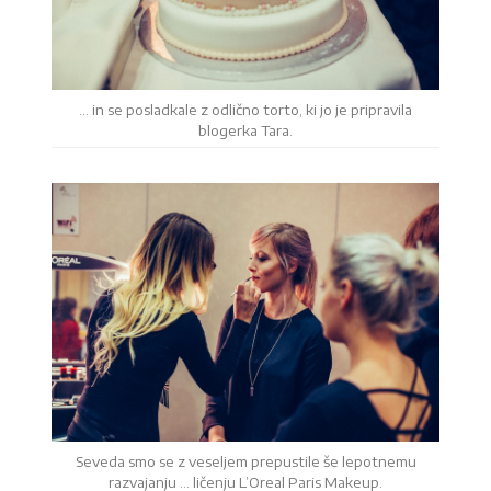
… in se posladkale z odlično torto, ki jo je pripravila
blogerka Tara.
Seveda smo se z veseljem prepustile še lepotnemu
razvajanju … ličenju L’Oreal Paris Makeup.