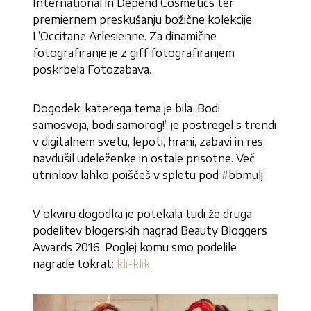
International in Depend Cosmetics ter
premiernem preskušanju božične kolekcije
L’Occitane Arlesienne. Za dinamične
fotografiranje je z giff fotografiranjem
poskrbela Fotozabava.
Dogodek, katerega tema je bila ‚Bodi
samosvoja, bodi samorog!’, je postregel s trendi
v digitalnem svetu, lepoti, hrani, zabavi in res
navdušil udeleženke in ostale prisotne. Več
utrinkov lahko poiščeš v spletu pod #bbmulj.
V okviru dogodka je potekala tudi že druga
podelitev blogerskih nagrad Beauty Bloggers
Awards 2016. Poglej komu smo podelile
nagrade tokrat:
kli-klik.