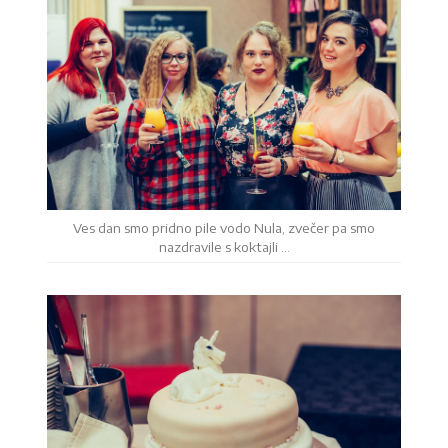
Ves dan smo pridno pile vodo Nula, zvečer pa smo
nazdravile s koktajli …