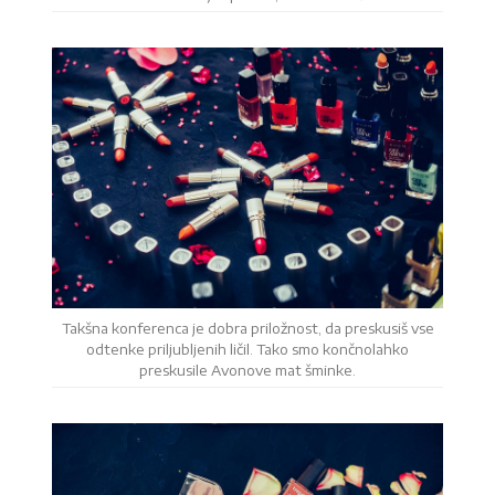
Takšna konferenca je dobra priložnost, da preskusiš vse
odtenke priljubljenih ličil. Tako smo končnolahko
preskusile Avonove mat šminke.