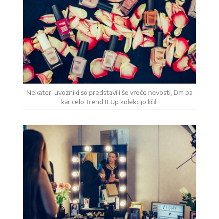
Nekateri uvozniki so predstavili še vroče novosti, Dm pa
kar celo Trend It Up kolekcijo ličil.