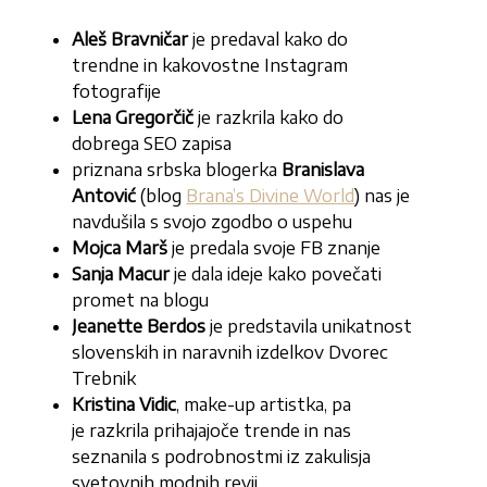
Aleš Bravničar
je predaval kako do
trendne in kakovostne Instagram
fotografije
Lena Gregorčič
je razkrila kako do
dobrega SEO zapisa
priznana srbska blogerka
Branislava
Antović
(blog
Brana’s Divine World
) nas je
navdušila s svojo zgodbo o uspehu
Mojca Marš
je predala svoje FB znanje
Sanja Macur
je dala ideje kako povečati
promet na blogu
Jeanette Berdos
je predstavila unikatnost
slovenskih in naravnih izdelkov Dvorec
Trebnik
Kristina Vidic
, make-up artistka, pa
je razkrila prihajajoče trende in nas
seznanila s podrobnostmi iz zakulisja
svetovnih modnih revij.