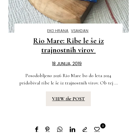
EKO HRANA
VSAKDAN
Rio Mare: Ribe le še iz
trajnostnih virov
18 JUNIJA, 2019
Posodobljeno 2026 Rio Mare bo do leta 2024
pridobival ribe le še iz trajnostnih virov. Ob tej ...
VIEW
the
POST
0