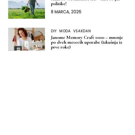
politike!
8 MARCA, 2026
DIY
MODA
VSAKDAN
Janome Memory Craft 1000 – mnenje
po dveh mesecih uporabe (izkušnja iz
prve roke)
9 JANUARJA, 2026
DOM
DIY
MODA
Moja izkušnja z nakupom šivalnega
stroja: kako sem izbrala svoj ‘za vedno’
Janome
13 DECEMBRA, 2025