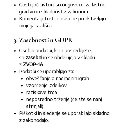
Gostujoči avtorji so odgovorni za lastno
gradivo in skladnost z zakonom.
Komentarji tretjih oseb ne predstavljajo
mojega stališča.
3. Zasebnost in GDPR
Osebni podatki, ki jih posredujete,
so
zasebni
in se obdelujejo v skladu
z
ZVOP-1A
.
Podatki se uporabljajo za:
obveščanje o nagradnih igrah
vzorčenje izdelkov
raziskave trga
neposredno trženje (če ste se nanj
strinjali)
Piškotki in sledenje se uporabljajo skladno
z zakonodajo.