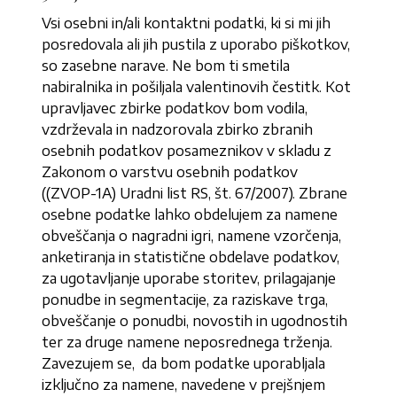
Vsi osebni in/ali kontaktni podatki, ki si mi jih
posredovala ali jih pustila z uporabo piškotkov,
so zasebne narave. Ne bom ti smetila
nabiralnika in pošiljala valentinovih čestitk. Kot
upravljavec zbirke podatkov bom vodila,
vzdrževala in nadzorovala zbirko zbranih
osebnih podatkov posameznikov v skladu z
Zakonom o varstvu osebnih podatkov
((ZVOP-1A) Uradni list RS, št. 67/2007). Zbrane
osebne podatke lahko obdelujem za namene
obveščanja o nagradni igri, namene vzorčenja,
anketiranja in statistične obdelave podatkov,
za ugotavljanje uporabe storitev, prilagajanje
ponudbe in segmentacije, za raziskave trga,
obveščanje o ponudbi, novostih in ugodnostih
ter za druge namene neposrednega trženja.
Zavezujem se, da bom podatke uporabljala
izključno za namene, navedene v prejšnjem