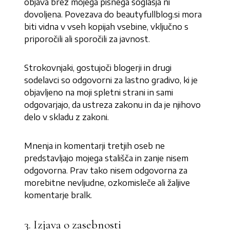
objava brez mojega pisnega soglasja ni
dovoljena. Povezava do beautyfullblog.si mora
biti vidna v vseh kopijah vsebine, vključno s
priporočili ali sporočili za javnost.
Strokovnjaki, gostujoči blogerji in drugi
sodelavci so odgovorni za lastno gradivo, ki je
objavljeno na moji spletni strani in sami
odgovarjajo, da ustreza zakonu in da je njihovo
delo v skladu z zakoni.
Mnenja in komentarji tretjih oseb ne
predstavljajo mojega stališča in zanje nisem
odgovorna. Prav tako nisem odgovorna za
morebitne nevljudne, ozkomisleče ali žaljive
komentarje bralk.
3. Izjava o zasebnosti