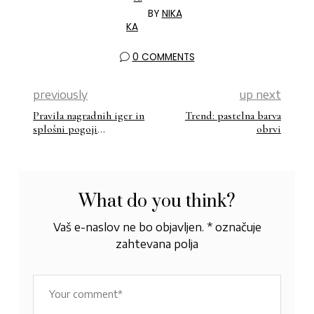
BY
NIKA
0 COMMENTS
previously
up next
Pravila nagradnih iger in
Trend: pastelna barva
splošni pogoji
obrvi
sodelovanja v nagradnih
igrah Beautyfullbloga
What do you think?
Vaš e-naslov ne bo objavljen.
*
označuje
zahtevana polja