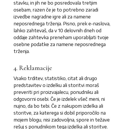
stavku, in jih ne bo posredovala tretjim
osebam, razen če je to potrebno zaradi
izvedbe nagradne igre ali za namene
neposrednega trženja. Pisno, prek e-naslova,
lahko zahtevaš, da v 10 delovnih dneh od
oddaje zahtevka preneham uporabljati tvoje
osebne podatke za namene neposrednega
trženja.
4. Reklamacije
Vsako trditev, statistiko, citat ali drugo
predstavitev o izdelku ali storitvi moraš
preveriti pri proizvajalecu, ponudniku ali
odgovorni osebi. Če je izdelek všeč meni, ni
nujno, da bo tebi. Če z nakupom izdelka ali
storitve, za katerega si dobil priporočilo na
mojem blogu, nisi zadovoljna, spore in težave
rešuj s ponudnikom tega izdelka ali storitve.