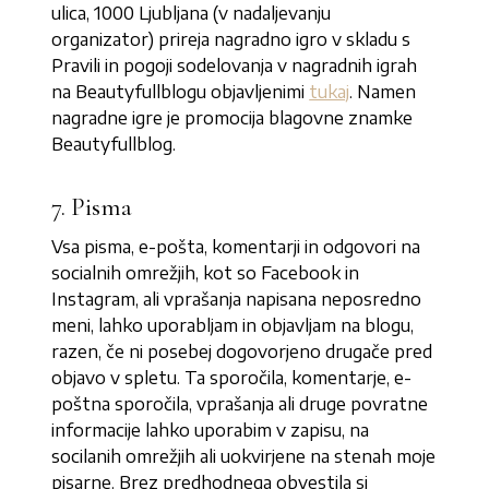
ulica, 1000 Ljubljana (v nadaljevanju
organizator) prireja nagradno igro v skladu s
Pravili in pogoji sodelovanja v nagradnih igrah
na Beautyfullblogu objavljenimi
tukaj
. Namen
nagradne igre je promocija blagovne znamke
Beautyfullblog.
7. Pisma
Vsa pisma, e-pošta, komentarji in odgovori na
socialnih omrežjih, kot so Facebook in
Instagram, ali vprašanja napisana neposredno
meni, lahko uporabljam in objavljam na blogu,
razen, če ni posebej dogovorjeno drugače pred
objavo v spletu. Ta sporočila, komentarje, e-
poštna sporočila, vprašanja ali druge povratne
informacije lahko uporabim v zapisu, na
socilanih omrežjih ali uokvirjene na stenah moje
pisarne. Brez predhodnega obvestila si