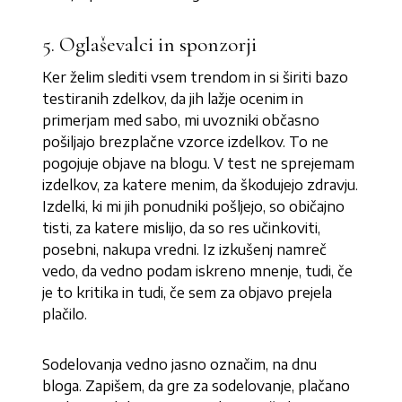
5. Oglaševalci in sponzorji
Ker želim slediti vsem trendom in si širiti bazo
testiranih zdelkov, da jih lažje ocenim in
primerjam med sabo, mi uvozniki občasno
pošiljajo brezplačne vzorce izdelkov. To ne
pogojuje objave na blogu. V test ne sprejemam
izdelkov, za katere menim, da škodujejo zdravju.
Izdelki, ki mi jih ponudniki pošljejo, so običajno
tisti, za katere mislijo, da so res učinkoviti,
posebni, nakupa vredni. Iz izkušenj namreč
vedo, da vedno podam iskreno mnenje, tudi, če
je to kritika in tudi, če sem za objavo prejela
plačilo.
Sodelovanja vedno jasno označim, na dnu
bloga. Zapišem, da gre za sodelovanje, plačano