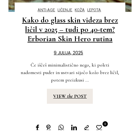
ANTI-AGE
LIČENJE
KOŽA
LEPOTA
Kako do glass skin videza brez
ličil v 2025 – tudi po 40-tem?
Erborian Skin Hero rutina
9 JULIJA, 2025
Če iščeš minimalistično nego, ki poleti
nadomesti puder in ustvari sijočo kožo brez ličil,
potem preizkusi ...
VIEW
the
POST
0