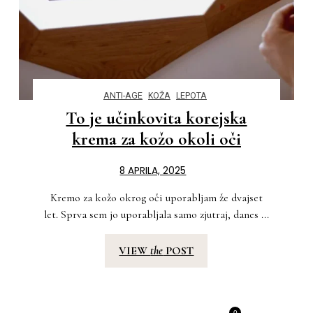
ANTI-AGE
KOŽA
LEPOTA
To je učinkovita korejska
krema za kožo okoli oči
8 APRILA, 2025
Kremo za kožo okrog oči uporabljam že dvajset
let. Sprva sem jo uporabljala samo zjutraj, danes ...
VIEW
the
POST
0