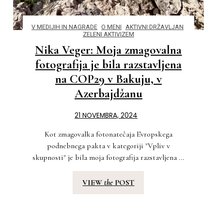
V MEDIJIH IN NAGRADE
O MENI
AKTIVNI DRŽAVLJAN
ZELENI AKTIVIZEM
Nika Veger: Moja zmagovalna
fotografija je bila razstavljena
na COP29 v Bakuju, v
Azerbajdžanu
21 NOVEMBRA, 2024
Kot zmagovalka fotonatečaja Evropskega
podnebnega pakta v kategoriji "Vpliv v
skupnosti" je bila moja fotografija razstavljena ...
VIEW
the
POST